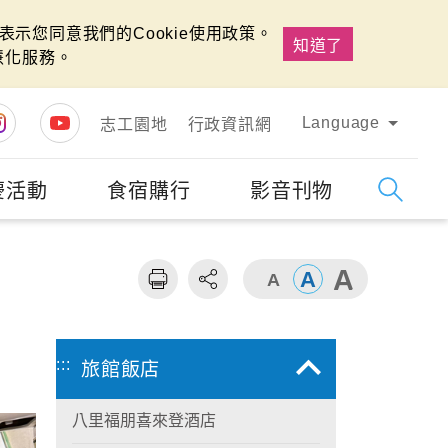
示您同意我們的Cookie使用政策。
知道了
慧化服務。
Language
志工園地
行政資訊網
慶活動
食宿購行
影音刊物
字級
大
:::
旅館飯店
八里福朋喜來登酒店