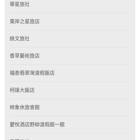
華星旅社
東岸之星旅店
綠文旅社
香草藝術旅店
福泰翡翠灣渡假飯店
柯達大飯店
映象休旅會館
薆悅酒店野柳渡假館一館