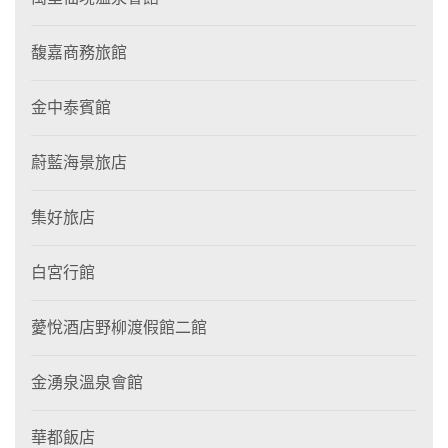
馥嘉商務旅館
金中泰賓館
蔚藍海景旅店
集好旅店
白宮行館
薆悅酒店野柳渡假館二館
金湧泉溫泉會館
華都飯店