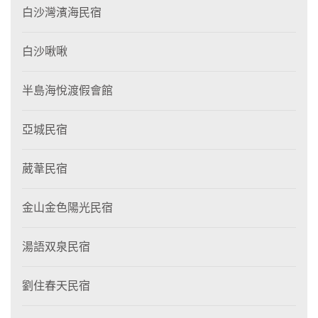
白沙灣濱海民宿
白沙啾啾
半島海悅渡假會館
亞城民宿
葳葦民宿
金山金色陽光民宿
湯語双泉民宿
劉住春天民宿