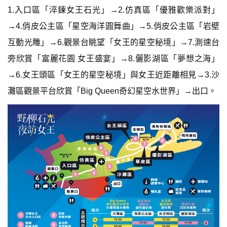
1.入口區「淬鍊女王石光」→2.仿真區「優雅歡樂派對」
→4.俏皮公主區「星空海洋圓舞曲」→5.俏皮公主區「岩壁
互動光雕」→6.觀景台眺望「女王的星空秘境」→7.測速台
旁欣賞「富麗花園 女王盛宴」→8.儷影湖區「夢想之海」
→6.女王頭區「女王的星空秘境」與女王近距離相見→3.沙
灘區觀景平台欣賞「Big Queen奇幻星空水世界」→出口。