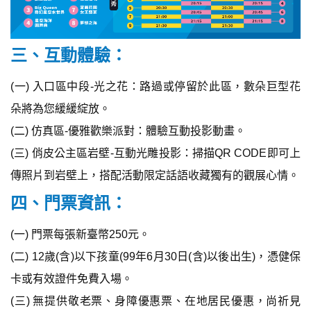
三、互動體驗：
(一) 入口區中段-光之花：路過或停留於此區，數朵巨型花
朵將為您緩緩綻放。
(二) 仿真區-優雅歡樂派對：體驗互動投影動畫。
(三) 俏皮公主區岩壁-互動光雕投影：掃描QR CODE即可上
傳照片到岩壁上，搭配活動限定話語收藏獨有的觀展心情。
四、門票資訊：
(一) 門票每張新臺幣250元。
(二) 12歲(含)以下孩童(99年6月30日(含)以後出生)，憑健保
卡或有效證件免費入場。
(三) 無提供敬老票、身障優惠票、在地居民優惠，尚祈見