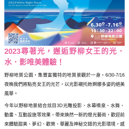
2023尋著光，邂逅野柳女王的光．
水．影唯美體驗！
野柳地質公園，集豐富獨特的地質景觀於一身，6/30-7/16
夜晚我們將點亮女王的光芒，以光影襯托她婀娜多姿的絕美
風華。
今年以野柳地景結合炫目3D光雕投影、水幕噴泉、水舞、
動畫、互動設施等效果，帶來煥然一新的燈光藝術，歡迎前
來體驗甜美、夢幻、歡樂、華麗及神秘交錯的光影環境，感