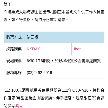
諒！
※購票或入場時請主動出示相關正本證明文件供工作人員查
驗，如不符資格，請依身份重新購票。
購票方式
購票處
網路購票
KKDAY
ibon
現場購票
6/30-7/16期間，於野柳地質公園售票處購買
服務專線
(02)2492-2016
(三) 100元消費抵用券使用期間為112年6/30-7/16，特約合
作店家(萬里區及金山區餐廳、伴手禮店、溫泉旅宿等)資訊
請參考
網頁