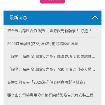
:::
最新消息
整合戰力跨區合作 凝聚北臺灣觀光新願景！ 打造「生
態與商業共生」黃金旅遊廊帶
2026城鎮韌性(防空)演習行動網路降速演練
「曜動北海岸 金山蹦火之夜」圓滿成功 北觀處續推照
片徵選與外籍青年免費體驗接軌國際四季觀光
「曜動北海岸 金山蹦火之夜」7/30 金青沙灘盛大燃
燒！
交通部觀光署「2026海洋保育創意短影音競賽」
觀音山充電樁專用停車格標線繪製及告示牌安裝工程