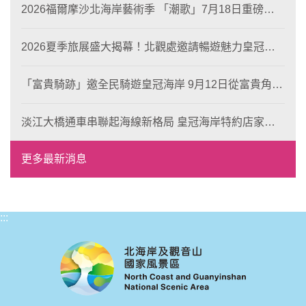
2026福爾摩沙北海岸藝術季 「潮歌」7月18日重磅登
場 榮獲東京設計金獎 限定兩大週末夜間免費入館
2026夏季旅展盛大揭幕！北觀處邀請暢遊魅力皇冠海
岸！
「富貴騎跡」邀全民騎遊皇冠海岸 9月12日從富貴角出
發 探索北海岸山海風光與在地魅力
淡江大橋通車串聯起海線新格局 皇冠海岸特約店家、
風格形塑即日起開放報名
更多最新消息
:::