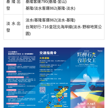
基隆出
基隆客運790(基隆-金山)
發
基隆/淡水客運862(基隆-淡水)
淡水/基隆客運862(淡水-基隆)
淡水出
台灣好行-716皇冠北海岸線(淡水-野柳地質公
發
園)