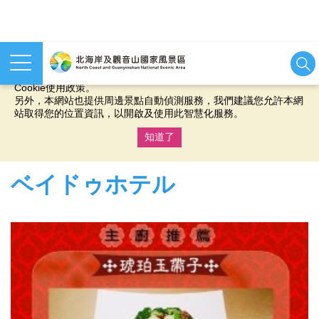
本網站使用cookies等相關技術以持續優化網站服務，並有助於為
您提供更佳的體驗，當您繼續使用本網站即表示您同意我們的
Cookie使用政策。
另外，本網站也提供周邊景點自動偵測服務，我們建議您允許本網
站取得您的位置資訊，以開啟及使用此智慧化服務。
知道了
:::
ベイドゥホテル