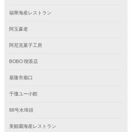
福華海産レストラン
阿玉蔴老
阿尼克菓子工房
BOBO 喫茶店
基隆市廟口
于瓊ユー小館
88号水埠頭
美観園海産レストラン