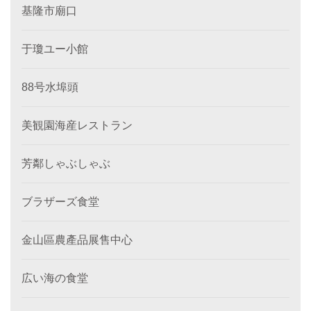
基隆市廟口
于瓊ユー小館
88号水埠頭
美観園海産レストラン
芳鄰しゃぶしゃぶ
ブラザーズ食堂
金山區農產品展售中心
広い海の食堂