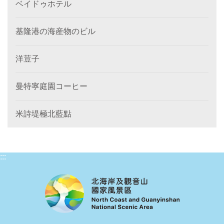
ベイドゥホテル
基隆港の海産物のビル
洋荳子
曼特寧庭園コーヒー
米詩堤極北藍點
:::