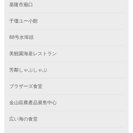
基隆市廟口
于瓊ユー小館
88号水埠頭
美観園海産レストラン
芳鄰しゃぶしゃぶ
ブラザーズ食堂
金山區農產品展售中心
広い海の食堂