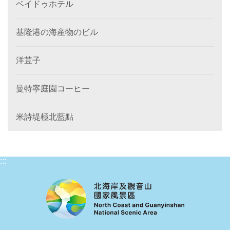
ベイドゥホテル
基隆港の海産物のビル
洋荳子
曼特寧庭園コーヒー
米詩堤極北藍點
:::