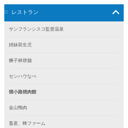
:::
レストラン
サンフランシスコ監督温泉
姉妹双生児
狮子林饼舖
センハウなべ
狸小路焼肉館
金山鴨肉
畜産、蜂ファーム