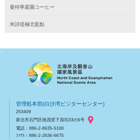
曼特寧庭園コーヒー
米詩堤極北藍點
:::
管理処本部(白沙湾ビジターセンター)
253409
新北市石門区徳茂里下員坑33の6号
電話：886-2-8635-5100
ﾌｧｸｽ：886-2-2636-6675