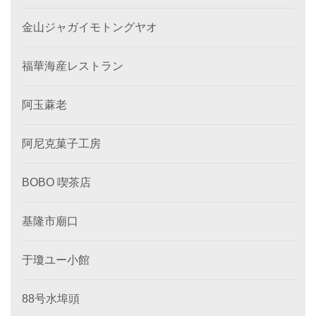
金山ジャガイモトングヤオ
福華海産レストラン
阿玉蔴老
阿尼克菓子工房
BOBO 喫茶店
基隆市廟口
于瓊ユー小館
88号水埠頭