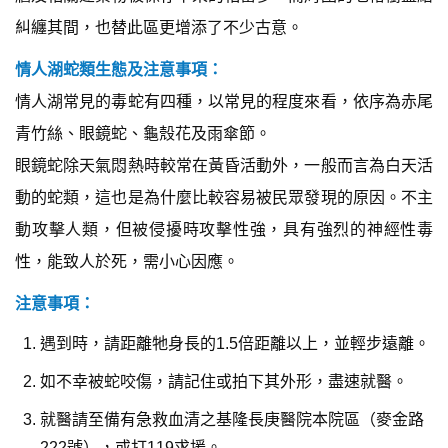
糾纏其間，也替此區更增添了不少古意。
情人湖蛇類生態及注意事項：
情人湖常見的毒蛇有四種，以常見的程度來看，依序為赤尾
青竹絲、眼鏡蛇、龜殼花及雨傘節。
眼鏡蛇除天氣悶熱時較常在黃昏活動外，一般而言為白天活
動的蛇類，這也是為什麼比較容易被民眾發現的原因。不主
動攻擊人類，但被侵擾時攻擊性強，具有強烈的神經性毒
性，能致人於死，需小心因應。
注意事項：
遇到時，請距離牠身長的1.5倍距離以上，並輕步遠離。
如不幸被蛇咬傷，請記住或拍下其外形，盡速就醫。
就醫請至備有急救血清之基隆長庚醫院本院區（麥金路
222號），或打119求援。