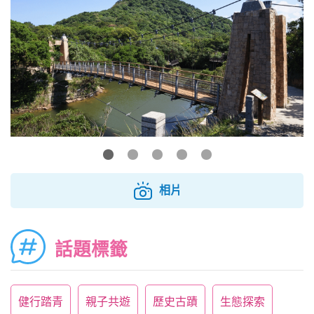
相片
話題標籤
健行踏青
親子共遊
歷史古蹟
生態探索