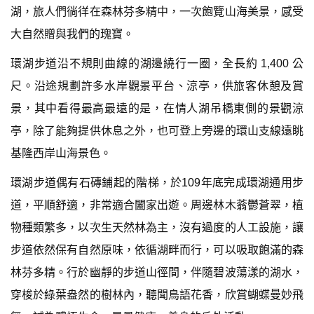
湖，旅人們徜徉在森林芬多精中，一次飽覽山海美景，感受
大自然贈與我們的瑰寶。
環湖步道沿不規則曲線的湖邊繞行一圈，全長約 1,400 公
尺。沿途規劃許多水岸觀景平台、涼亭，供旅客休憩及賞
景，其中看得最高最遠的是，在情人湖吊橋東側的景觀涼
亭，除了能夠提供休息之外，也可登上旁邊的環山支線遠眺
基隆西岸山海景色。
環湖步道偶有石磚鋪起的階梯，於109年底完成環湖通用步
道，平順舒適，非常適合闔家出遊。周邊林木蓊鬱蒼翠，植
物種類繁多，以次生天然林為主，沒有過度的人工設施，讓
步道依然保有自然原味，依循湖畔而行，可以吸取飽滿的森
林芬多精。行於幽靜的步道山徑間，伴隨碧波蕩漾的湖水，
穿梭於綠葉盎然的樹林內，聽聞鳥語花香，欣賞蝴蝶曼妙飛