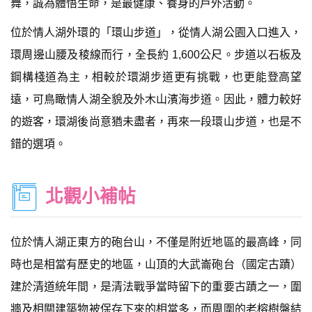
舞，誠為體悟生命，是最健康、養身的戶外活動。
位於情人湖外環的「環山步道」，從情人湖公園入口進入，
環周邊山腰及稜線而行，全長約 1,600公尺。步道以石板及
鋼構棧道為主，相較於環湖步道更有挑戰，也更能登高望
遠，可鳥瞰情人湖全貌及外木山濱海步道。因此，體力較好
的遊客，環湖後尚意猶未盡者，再來一段環山步道，也是不
錯的選項。
北觀小補帖
位於情人湖正東方的砲台山，不僅是附近地區的最高峰，同
時也是相當有歷史的地區，山頂的大武崙砲台（國定古蹟）
建於清道統年間，是清法戰爭當時留下的重要古蹟之一，圍
牆及相關建築物被保存下來的相當多，而周圍的老榕樹盤結