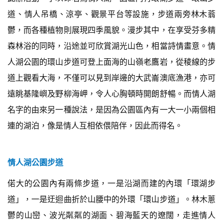
道、情人吊橋、涼亭、觀景平台等設施，步道兩旁林木蓊
鬱，而各種植物則展現四季風貌。漫步其中，在享受芬多精
森林浴的同時，沿途並可欣賞湖光山色，相當詩情畫意。情
人湖公園的環山步道可登上面海的山嶺老鷹岩，從稜線的步
道上觀看大海，不僅可以見到岸邊的大武崙澳底漁港，亦可
遠眺基隆嶼及野柳海岬，令人心胸頓時開朗舒暢。而情人湖
名字的由來另一種說法，是因為公園區內有一大一小兩個相
連的湖泊，像是情人互相依偎陪伴，因此而得名。
情人湖公園步道
偌大的公園內有兩條步道，一是沿湖而建的內環「環湖步
道」，一是迂迴曲折於山腰中的外環「環山步道」。林木蔥
鬱的山巒、波光粼粼的湖面、碧海藍天的遼闊，走進情人