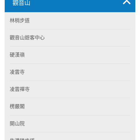
觀音山
林梢步道
觀音山遊客中心
硬漢嶺
凌雲寺
凌雲禪寺
楞嚴閣
開山院