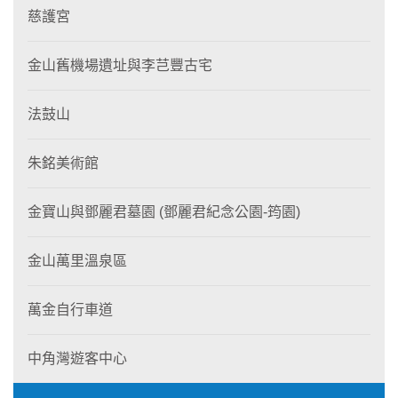
慈護宮
金山舊機場遺址與李芑豐古宅
法鼓山
朱銘美術館
金寶山與鄧麗君墓園 (鄧麗君紀念公園-筠園)
金山萬里溫泉區
萬金自行車道
中角灣遊客中心