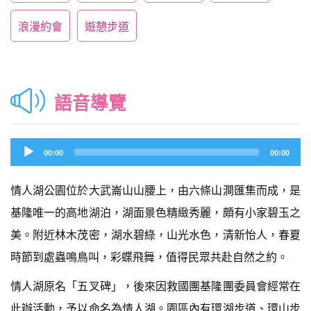
浪漫約會
遊憩步道
語音導覽
Audio
00:00
00:00
Player
情人湖公園位於大武崙山山腰上，由六條山澗匯集而成，是
基隆唯一的高地湖泊，湖面景色精緻秀麗，頗有小家碧玉之
美。附近林木茂密，湖水碧綠，山光水色，清新怡人，春夏
時節到處蟲鳴鳥叫，彩蝶飛舞，值得民眾共赴自然之約。
情人湖原名「五叉碑」，後來因救國團基隆團委員會經常在
此辦活動，予以命名為情人湖。園區內有環湖步道、環山步