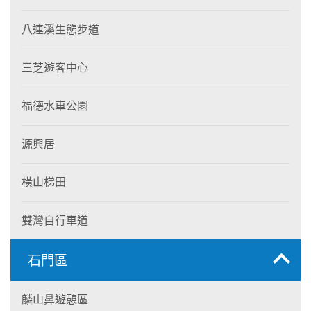
八連溪生態步道
三芝遊客中心
福德水車公園
源興居
橫山梯田
雙灣自行車道
石門區
麟山鼻遊憩區