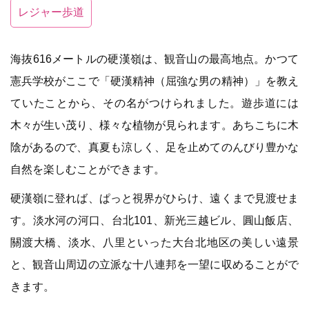
レジャー歩道
海抜616メートルの硬漢嶺は、観音山の最高地点。かつて
憲兵学校がここで「硬漢精神（屈強な男の精神）」を教え
ていたことから、その名がつけられました。遊歩道には
木々が生い茂り、様々な植物が見られます。あちこちに木
陰があるので、真夏も涼しく、足を止めてのんびり豊かな
自然を楽しむことができます。
硬漢嶺に登れば、ぱっと視界がひらけ、遠くまで見渡せま
す。淡水河の河口、台北101、新光三越ビル、圓山飯店、
關渡大橋、淡水、八里といった大台北地区の美しい遠景
と、観音山周辺の立派な十八連邦を一望に収めることがで
きます。