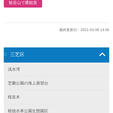
観音山で鷹観賞
最終更新日：2021-03-08 14:06
:::
三芝区
浅水湾
芝蘭公園の海上展望台
桜並木
根徳水車公園生態園区