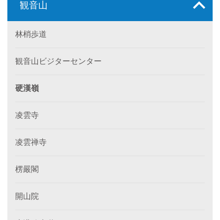
観音山
林梢歩道
観音山ビジターセンター
硬漢嶺
凌雲寺
凌雲禅寺
楞嚴閣
開山院