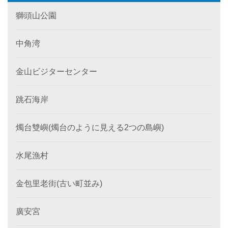
獅頭山公園
中角湾
金山ビジターセンター
跳石海岸
燭台雙嶼(燭台のように見える2つの島嶼)
水尾漁村
金包里老街(古い町並み)
廣安宮