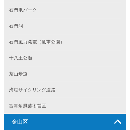
石門凧パーク
石門洞
石門風力発電（風車公園）
十八王公廟
茶山歩道
湾塔サイクリング道路
富貴角風芸術営区
金山区