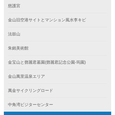
慈護宮
金山旧空港サイトとマンション風水李キビ
法鼓山
朱銘美術館
金宝山と鄧麗君墓園(鄧麗君記念公園-筠園)
金山萬里温泉エリア
萬金サイクリングロード
中角湾ビジターセンター