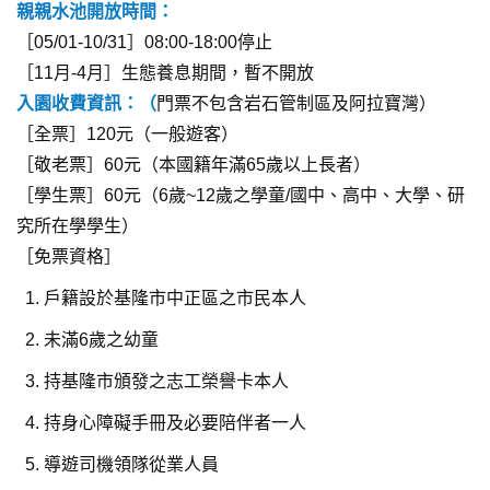
親親水池開放時間：
［05/01-10/31］08:00-18:00停止
［11月-4月］生態養息期間，暫不開放
入園收費資訊：（
門票不包含岩石管制區及阿拉寶灣）
［全票］120元（一般遊客）
［敬老票］60元（本國籍年滿65歲以上長者）
［學生票］60元（6歲~12歲之學童/國中、高中、大學、研
究所在學學生）
［免票資格］
戶籍設於基隆市中正區之市民本人
未滿6歲之幼童
持基隆市頒發之志工榮譽卡本人
持身心障礙手冊及必要陪伴者一人
導遊司機領隊從業人員