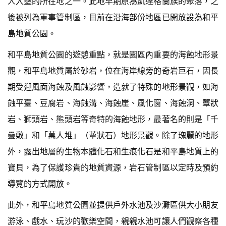
人入墾的所在地之一。此地早期原為凱達格蘭族的聚落，之
後被列為軍事管制區，目前在沿海部份地區已開放設為和平
島地質公園。
和平島地質公園的遊憩重點，就是園區內重要的海蝕地形景
觀，和平島地質屬於砂岩，位在海岸線旁的奇岩巨石，因長
期受迎風面海蝕及風蝕影響，造就了特殊的地形景觀，如海
蝕平臺、豆腐岩、海蝕溝、海蝕崖、風化窗、海蝕洞、蕈狀
岩、獅頭岩、熊頭岩等奇特的海蝕地形，最著名的則是「千
疊敷」和「萬人堆」（蕈狀石）地形景觀。除了瑰麗的地形
外，露出地層的生物本體化石和生痕化石是和平島地質上的
寶貝，為了保護珍貴的地質資源，岩石管制區以定時及預約
導覽的方式開放。
此外，和平島地質公園並提供戶外水池及沙灘區供大小朋友
游泳、戲水、玩沙的歡樂空間，親親水池可讓人們觀察各種