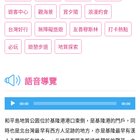
遊客中心
觀海景
賞夕陽
浪漫約會
台灣好行
無障礙旅遊
友善穆斯林
打卡熱點
必玩
遊憩步道
地質探索
語音導覽
Audio
00:00
00:00
Player
和平島地質公園位於基隆港港口東側，是基隆港的門戶，同
時也是北台灣最早有西方人足跡的地方，亦是基隆最早有漢