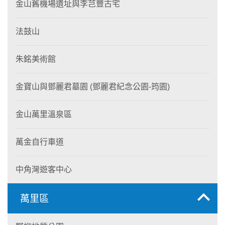
金山舊機場遺址與李芑豐古宅
法鼓山
朱銘美術館
金寶山與鄧麗君墓園 (鄧麗君紀念公園-筠園)
金山萬里溫泉區
萬金自行車道
中角灣遊客中心
萬里區