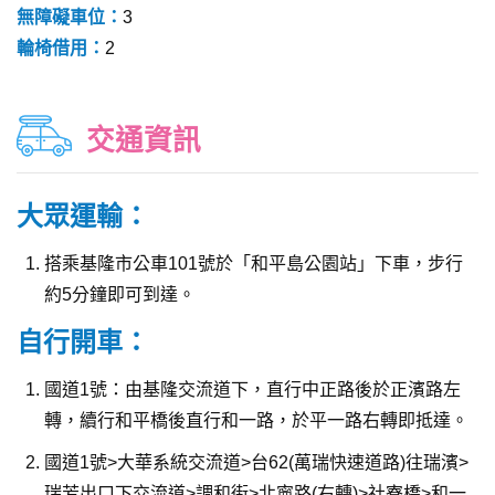
無障礙車位：
3
輪椅借用：
2
交通資訊
大眾運輸：
搭乘基隆市公車101號於「和平島公園站」下車，步行
約5分鐘即可到達。
自行開車：
國道1號：由基隆交流道下，直行中正路後於正濱路左
轉，續行和平橋後直行和一路，於平一路右轉即抵達。
國道1號>大華系統交流道>台62(萬瑞快速道路)往瑞濱>
瑞芳出口下交流道>調和街>北寧路(右轉)>社寮橋>和一