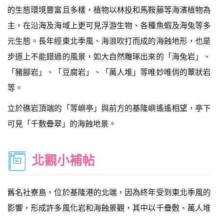
的生態環境豐富且多樣，植物以林投和馬鞍藤等海濱植物為
主，在沿海及海域上更可見浮游生物、各種魚蝦及海兔等多
元生態。長年經東北季風、海浪吹打而成的海蝕地形，也是
步道上不能錯過的風景，如大自然雕琢出來的「海兔岩」、
「豬腳岩」、「豆腐岩」、「萬人堆」等唯妙唯俏的蕈狀岩
等。
立於礁岩頂端的「等嶼亭」與前方的基隆嶼遙遙相望，亭下
可見「千敷疊翠」的海蝕地景。
北觀小補帖
舊名社寮島，位於基隆港的北端，因為終年受到東北季風的
影響，形成許多風化岩和海蝕景觀，其中以千疊敷、萬人堆