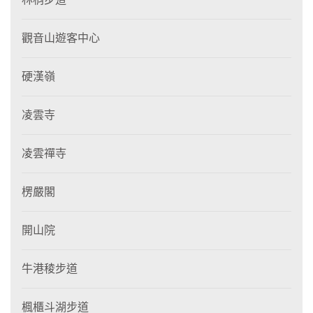
觀音山遊客中心
硬漢嶺
凌雲寺
凌雲禪寺
楞嚴閣
開山院
牛港稜步道
楓櫃斗湖步道