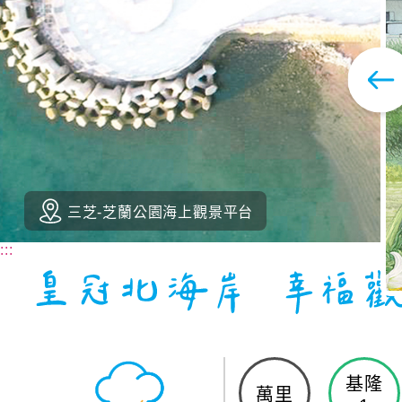
三芝-芝蘭公園海上觀景平台
:::
基隆
萬里