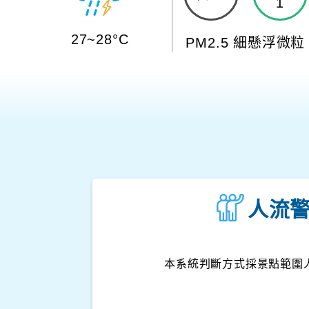
1
27~28°C
PM2.5 細懸浮微粒
人流
本系統判斷方式採景點範圍