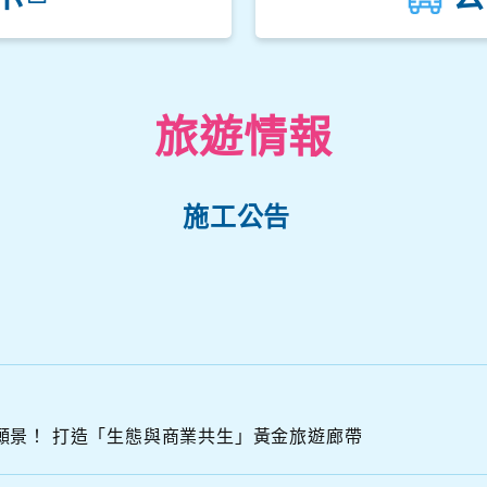
觀音山遊客中心
楓櫃斗湖停車場
中角灣停車場
旅遊情報
金山立體停車場
施工公告
S
A
N
願景！ 打造「生態與商業共生」黃金旅遊廊帶
O