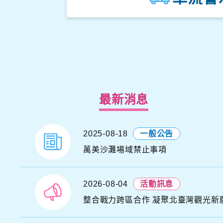
最新消息
2025-08-18
一般公告
N
N
萬美沙灘場域禁止事項
A
H
S
N
2026-08-04
活動訊息
I
整合戰力跨區合作 凝聚北臺灣觀光新
Y
N