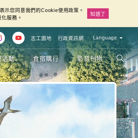
示您同意我們的Cookie使用政策。
知道了
慧化服務。
Language
志工園地
行政資訊網
慶活動
食宿購行
影音刊物