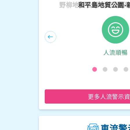
野柳地質公園-女王頭(
人流順暢
更多人流警示
車流警