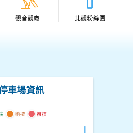
觀音觀鷹
北觀粉絲團
停車場資訊
曠
稍擠
擁擠