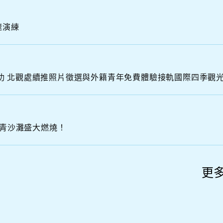
R
T
速演練
H
C
O
A
S
「曜動北海岸 金山蹦火之夜」圓滿成功 北觀處續推照片徵選與外籍青年免費體驗接軌國際四季觀
金青沙灘盛大燃燒！
更