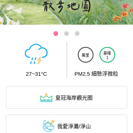
三芝-芝蘭公園海上觀景平台
:::
基隆
萬里
1
27~31°C
PM2.5 細懸浮微粒
皇冠海岸觀光圈
我愛淨灘/淨山