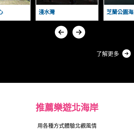
T
N
A
A
H
心
淺水灣
芝蘭公園海
N
S
D
N
I
G
Y
U
N
A
了解更多
推薦樂遊北海岸
用各種方式體驗北觀風情