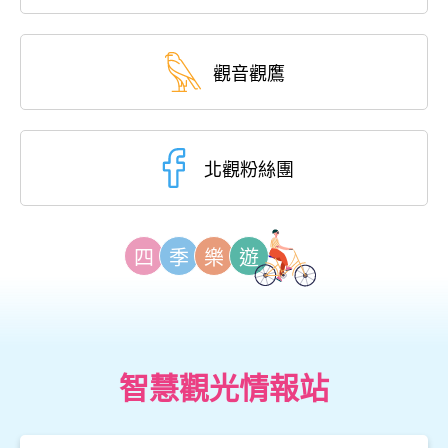
觀音觀鷹
北觀粉絲團
四
季
樂
遊
智慧觀光情報站