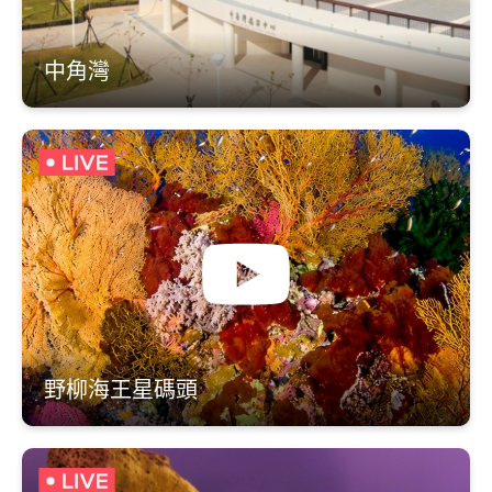
中角灣
野柳海王星碼頭