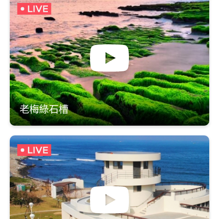
老梅綠石槽