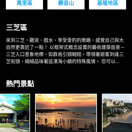
萬里區
觀音山
基隆地區
三芝區
來到三芝，觀浪、戲水、享受垂釣的樂趣，感覺自己與大
自然更靠近了一點！ 以框架式概念設置的藝術建築造景－
三芝入口意象地標，如群鳥引頸翱翔，帶領著遊客到達三
芝街頭，細細品味著這濱海小鎮的特殊風情。 您可以...
熱門景點
O
N
R
T
H
C
A
O
S
A
N
S