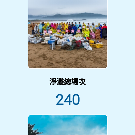
淨灘總場次
240