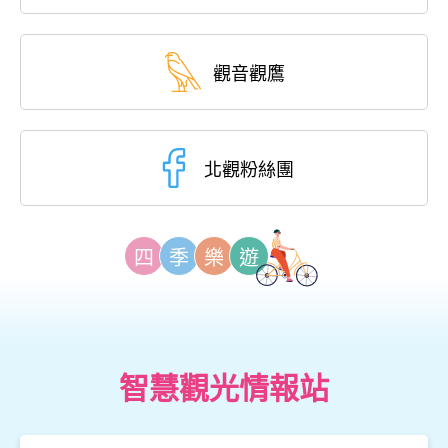
觀音觀鷹
北觀粉絲團
四
季
樂
遊
智慧觀光情報站