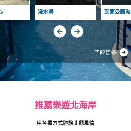
N
S
D
N
心
淺水灣
芝蘭公園海
G
N
U
A
A
H
N
S
Y
N
I
了解更多
推薦樂遊北海岸
用各種方式體驗北觀風情