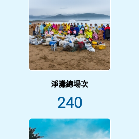
淨灘總場次
240