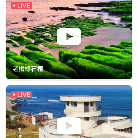
老梅綠石槽