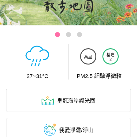
三芝-芝蘭公園海上觀景平台
:::
基隆
萬里
2
27~31°C
PM2.5 細懸浮微粒
皇冠海岸觀光圈
我愛淨灘/淨山