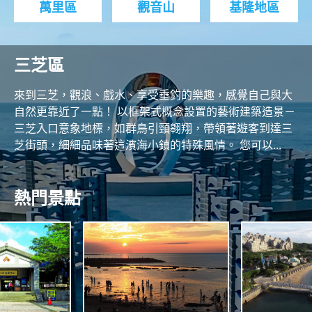
萬里區
觀音山
基隆地區
三芝區
來到三芝，觀浪、戲水、享受垂釣的樂趣，感覺自己與大
自然更靠近了一點！ 以框架式概念設置的藝術建築造景－
三芝入口意象地標，如群鳥引頸翱翔，帶領著遊客到達三
芝街頭，細細品味著這濱海小鎮的特殊風情。 您可以...
熱門景點
H
T
R
C
O
O
N
A
S
T
A
A