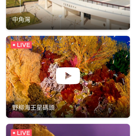
中角灣
野柳海王星碼頭