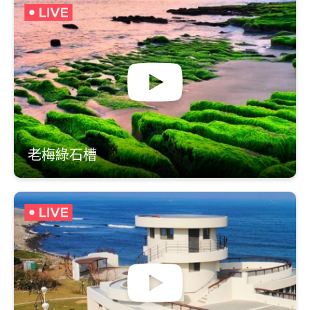
老梅綠石槽