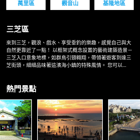
萬里區
觀音山
基隆地區
三芝區
來到三芝，觀浪、戲水、享受垂釣的樂趣，感覺自己與大
自然更靠近了一點！ 以框架式概念設置的藝術建築造景－
三芝入口意象地標，如群鳥引頸翱翔，帶領著遊客到達三
芝街頭，細細品味著這濱海小鎮的特殊風情。 您可以...
熱門景點
N
A
O
S
R
N
T
H
N
A
C