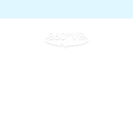
北海岸全景之美，
透過VR重新定義
前往360VR專區