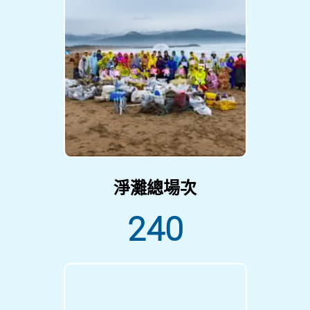
淨灘總場次
240