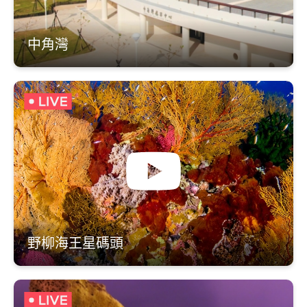
中角灣
野柳海王星碼頭