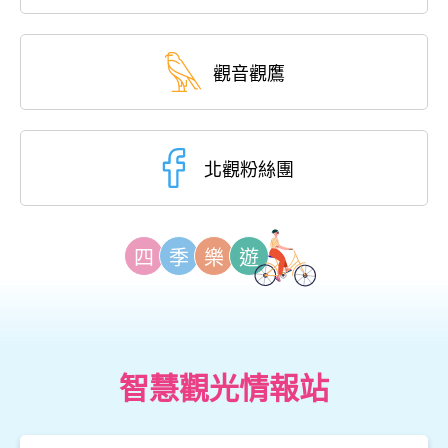
觀音觀鷹
北觀粉絲團
四
季
樂
遊
智慧觀光情報站