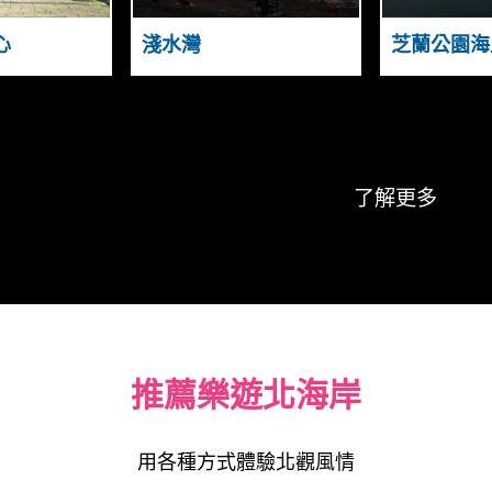
H
O
S
A
N
S
心
淺水灣
芝蘭公園海
I
T
Y
N
A
A
N
U
D
G
了解更多
推薦樂遊北海岸
用各種方式體驗北觀風情