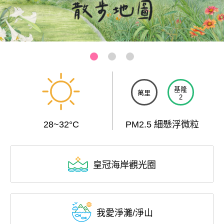
基隆-和平島公園
:::
基隆
萬里
2
28~32°C
PM2.5 細懸浮微粒
皇冠海岸觀光圈
我愛淨灘/淨山