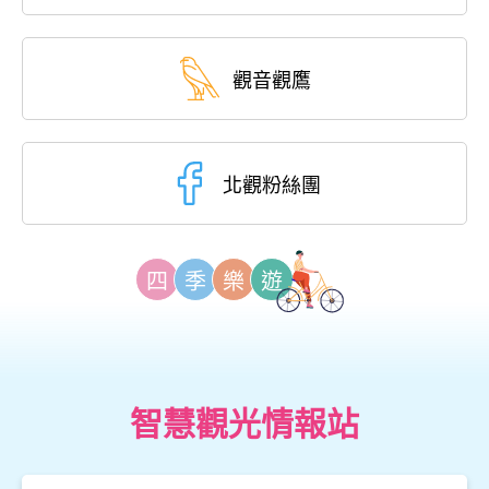
觀音觀鷹
北觀粉絲團
四
季
樂
遊
智慧觀光情報站