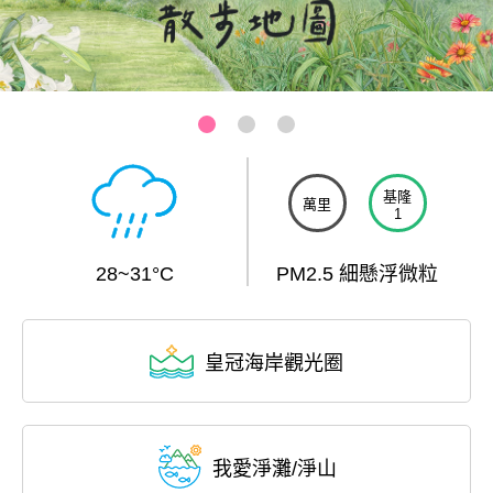
三芝-芝蘭公園海上觀景平台
:::
基隆
萬里
1
28~31°C
PM2.5 細懸浮微粒
皇冠海岸觀光圈
我愛淨灘/淨山