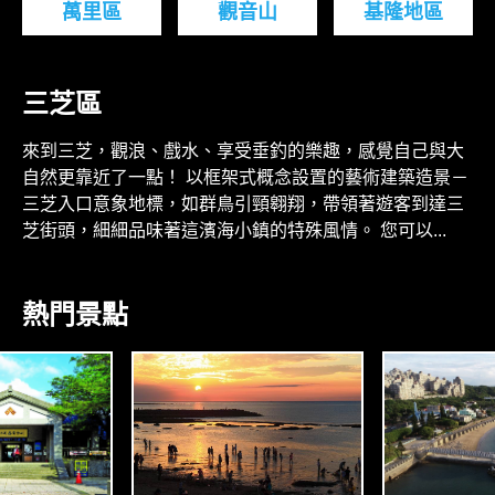
萬里區
觀音山
基隆地區
三芝區
來到三芝，觀浪、戲水、享受垂釣的樂趣，感覺自己與大
自然更靠近了一點！ 以框架式概念設置的藝術建築造景－
三芝入口意象地標，如群鳥引頸翱翔，帶領著遊客到達三
芝街頭，細細品味著這濱海小鎮的特殊風情。 您可以...
熱門景點
A
S
N
N
N
O
A
R
H
T
S
H