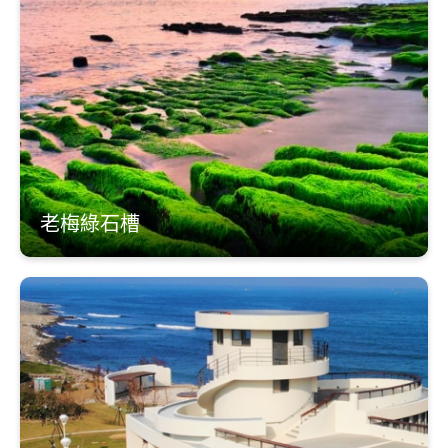
老梅綠石槽