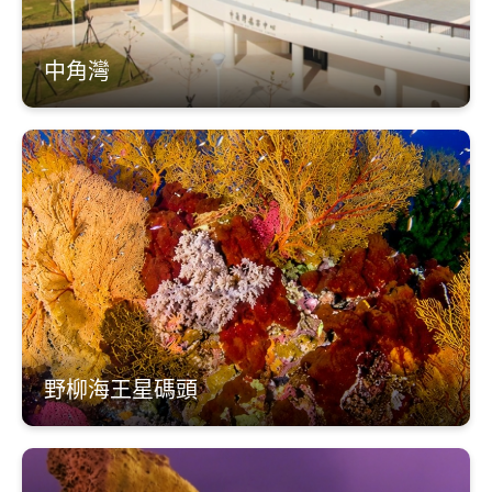
中角灣
野柳海王星碼頭