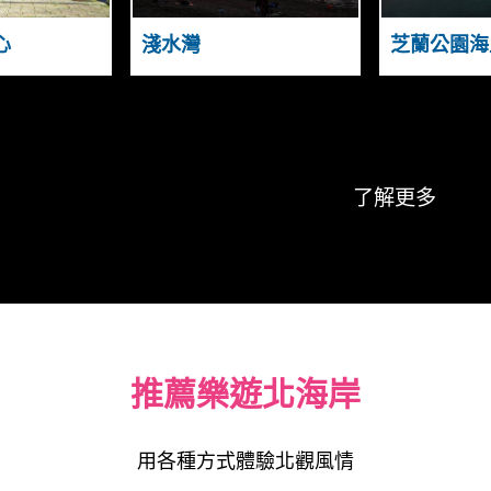
N
I
C
Y
O
N
心
淺水灣
芝蘭公園海
A
A
S
U
T
G
A
N
D
了解更多
推薦樂遊北海岸
用各種方式體驗北觀風情