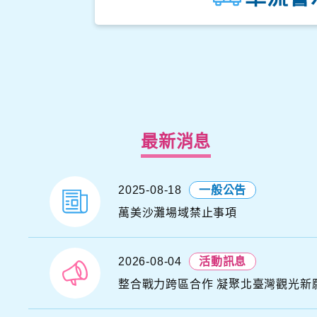
最新消息
2025-08-18
一般公告
H
S
萬美沙灘場域禁止事項
N
I
Y
N
2026-08-04
活動訊息
A
U
整合戰力跨區合作 凝聚北臺灣觀光新
G