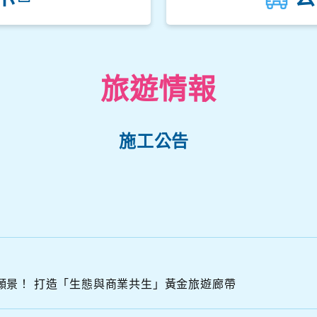
觀音山遊客中心
楓櫃斗湖停車場
中角灣停車場
旅遊情報
金山立體停車場
施工公告
A
N
N
S
A
願景！ 打造「生態與商業共生」黃金旅遊廊帶