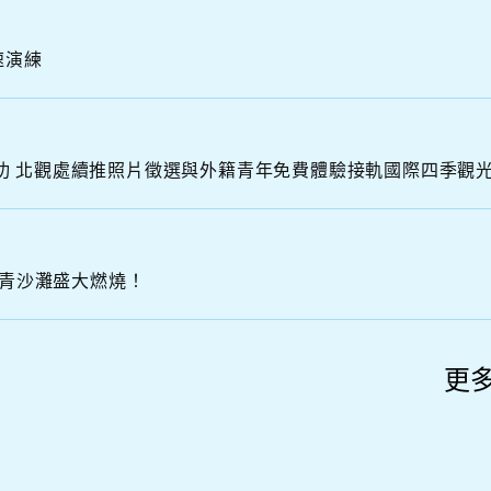
N
速演練
O
R
T
H
「曜動北海岸 金山蹦火之夜」圓滿成功 北觀處續推照片徵選與外籍青年免費體驗接軌國際四季觀
金青沙灘盛大燃燒！
更