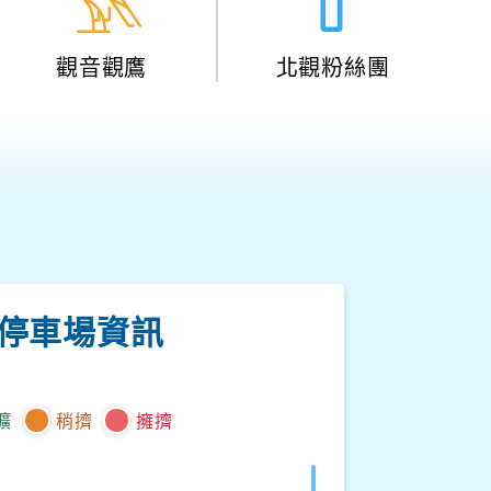
觀音觀鷹
北觀粉絲團
停車場資訊
曠
稍擠
擁擠