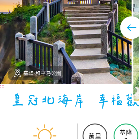
基隆-和平島公園
:::
基隆
萬里