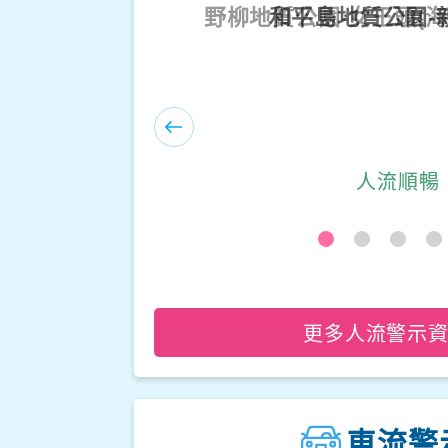
野柳地質公園-女王頭(
人流順暢
更多人流警示
車流警