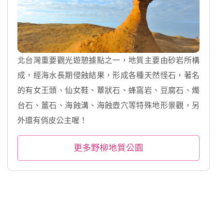
北台灣重要觀光遊憩據點之一，地質主要由砂岩所構
成，經海水長期侵蝕結果，形成各種天然怪石，著名
的有女王頭、仙女鞋、蕈狀石、蜂窩岩、豆腐石、燭
台石、薑石、海蝕溝、海蝕壺穴等特殊地形景觀，另
外還有俏皮公主喔！
更多野柳地質公園