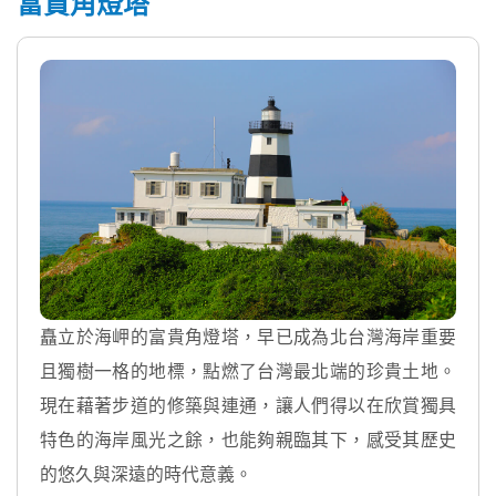
富貴角燈塔
矗立於海岬的富貴角燈塔，早已成為北台灣海岸重要
且獨樹一格的地標，點燃了台灣最北端的珍貴土地。
現在藉著步道的修築與連通，讓人們得以在欣賞獨具
特色的海岸風光之餘，也能夠親臨其下，感受其歷史
的悠久與深遠的時代意義。