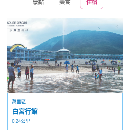
景點
美食
住宿
萬里區
白宮行館
0.24公里