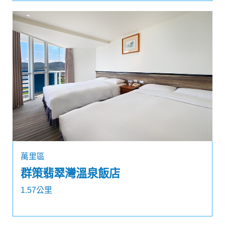
萬里區
群策翡翠灣溫泉飯店
1.57公里