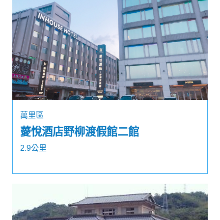
萬里區
薆悅酒店野柳渡假館二館
2.9公里