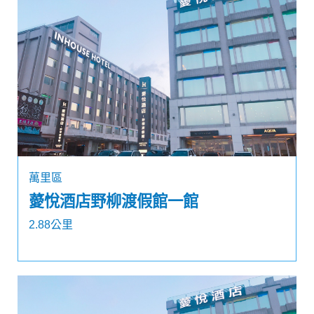
萬里區
薆悅酒店野柳渡假館一館
2.88公里