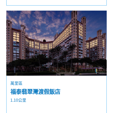
萬里區
福泰翡翠灣渡假飯店
1.10公里