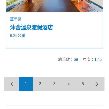
萬里區
沐舍溫泉渡假酒店
6.25公里
總筆數：
68
頁次：
1
/
5
1
2
3
4
5