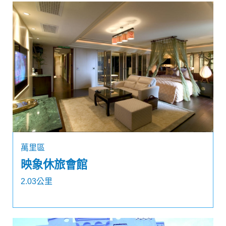
萬里區
映象休旅會館
2.03公里