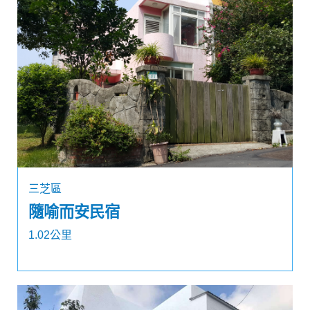
三芝區
隨喻而安民宿
1.02公里