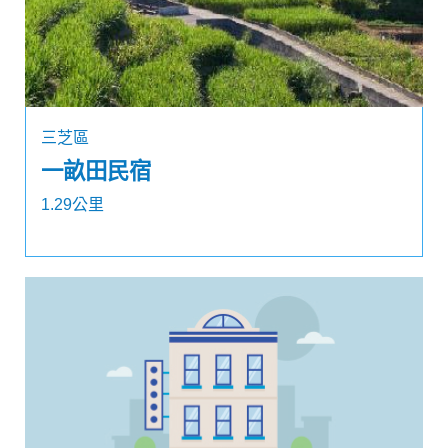
三芝區
一畝田民宿
1.29公里