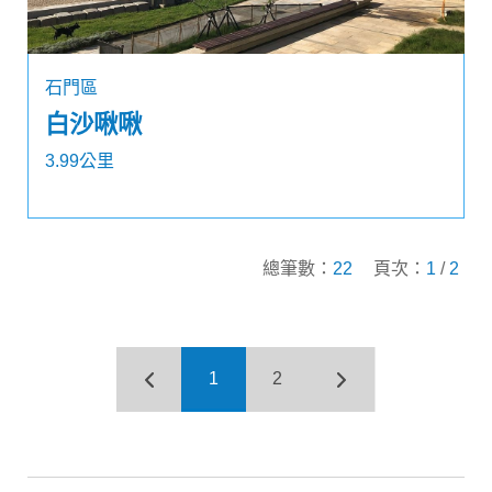
石門區
白沙啾啾
3.99公里
總筆數：
22
頁次：
1
/
2
1
2