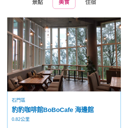
景點
美食
住宿
石門區
豹豹咖啡館BoBoCafe 海邊館
0.82公里