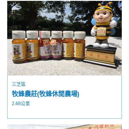
三芝區
牧蜂農莊(牧蜂休閒農場)
2.68公里