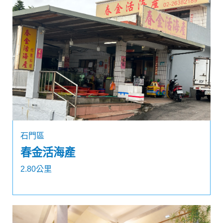
石門區
春金活海產
2.80公里