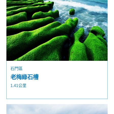
石門區
老梅綠石槽
1.41公里