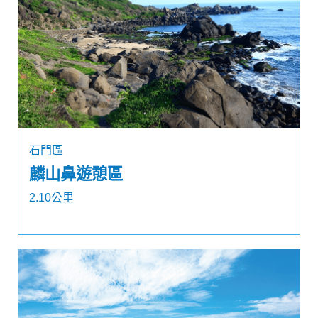
石門區
麟山鼻遊憩區
2.10公里