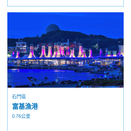
石門區
富基漁港
0.76公里