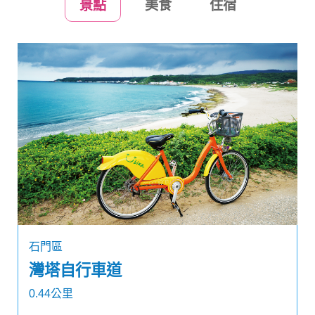
景點
美食
住宿
石門區
灣塔自行車道
0.44公里