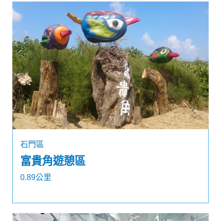
石門區
富貴角遊憩區
0.89公里