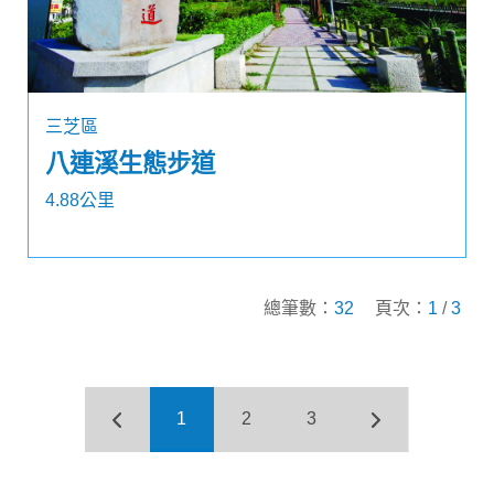
三芝區
八連溪生態步道
4.88公里
總筆數：
32
頁次：
1
/
3
1
2
3