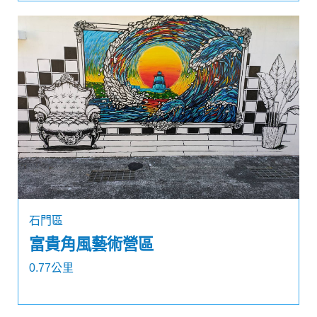
石門區
富貴角風藝術營區
0.77公里