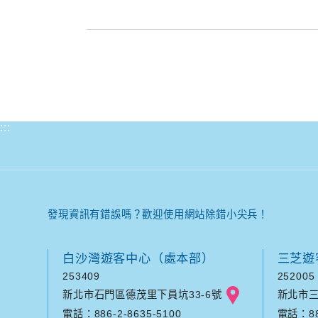
:::
發現資訊有錯誤嗎？歡迎使用網站除錯小尖兵！
白沙灣遊客中心（處本部）
三芝遊
253409
252005
新北市石門區德茂里下員坑33-6號
新北市三
電話：886-2-8635-5100
電話：886