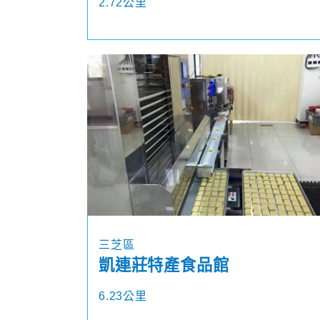
2.72公里
三芝區
凱連莊特產食品館
6.23公里