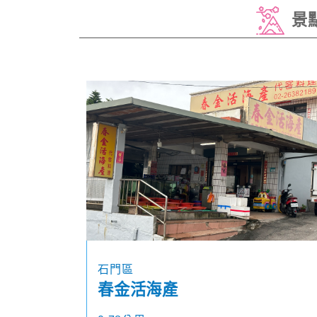
景
石門區
春金活海產