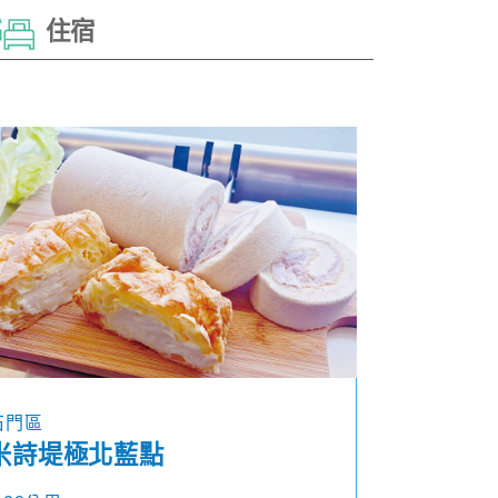
住宿
石門區
米詩堤極北藍點