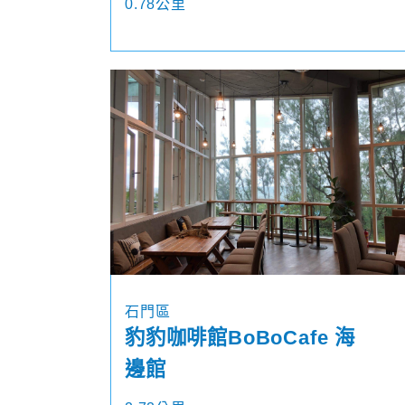
0.78公里
石門區
豹豹咖啡館BoBoCafe 海
邊館