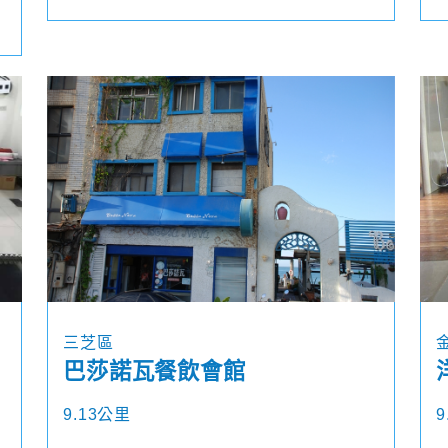
三芝區
巴莎諾瓦餐飲會館
9.13公里
9