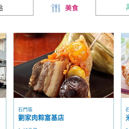
點
美食
石門區
劉家肉粽富基店