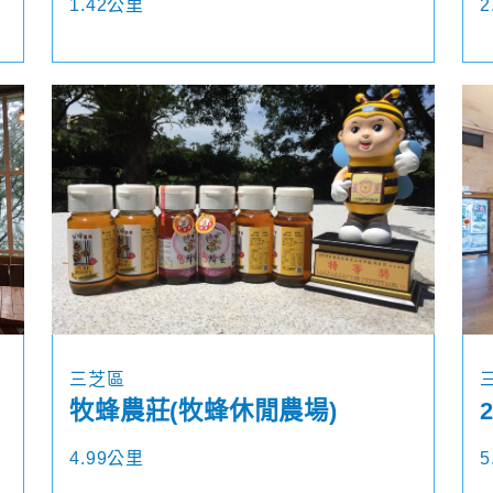
1.42公里
2
三芝區
牧蜂農莊(牧蜂休閒農場)
4.99公里
5