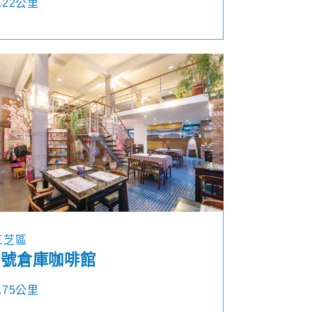
.22公里
三芝區
2號倉庫咖啡館
.75公里