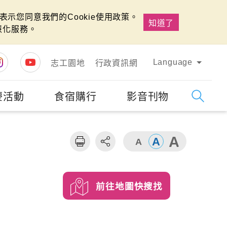
示您同意我們的Cookie使用政策。
知道了
慧化服務。
Language
志工園地
行政資訊網
慶活動
食宿購行
影音刊物
字級
大
前往地圖快搜找