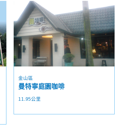
金山區
曼特寧庭園咖啡
11.95公里