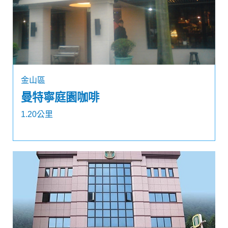
金山區
曼特寧庭園咖啡
1.20公里