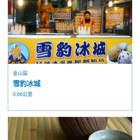
金山區
雪豹冰城
0.66公里