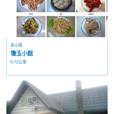
金山區
瓊玉小館
0.72公里