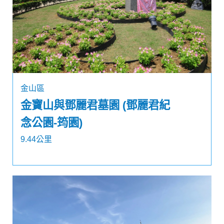
金山區
金寶山與鄧麗君墓園 (鄧麗君紀
念公園-筠園)
9.44公里