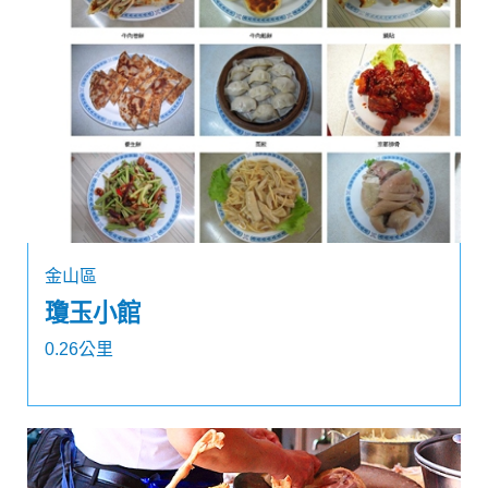
金山區
瓊玉小館
0.26公里