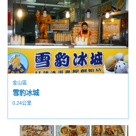
金山區
雪豹冰城
0.24公里