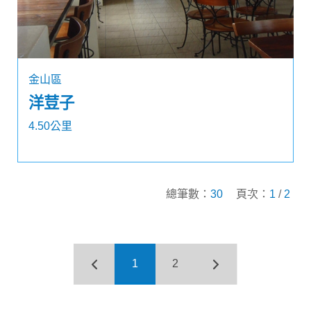
金山區
洋荳子
4.50公里
總筆數：
30
頁次：
1
/
2
1
2