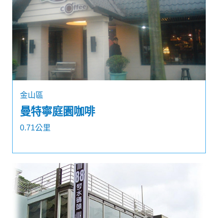
金山區
曼特寧庭園咖啡
0.71公里