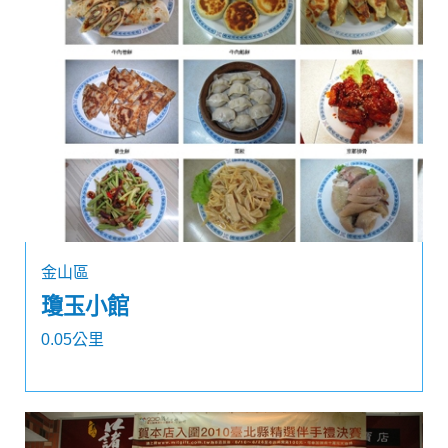
金山區
瓊玉小館
0.05公里