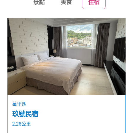
景點
美食
住宿
萬里區
玖號民宿
2.26公里