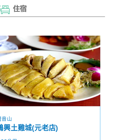
住宿
觀音山
鴻興土雞城(元老店)