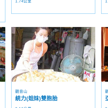
1.74公里
1
觀音山
統力(姐妹)雙胞胎