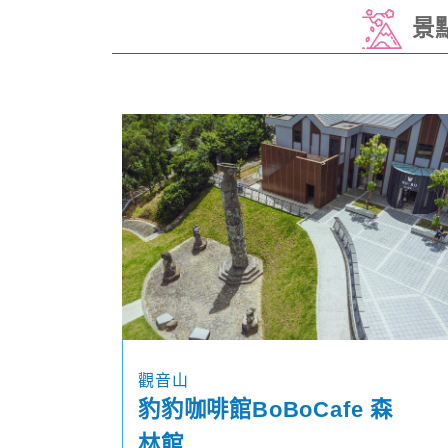
景
觀音山
豹豹咖啡館BoBoCafe 森
林館