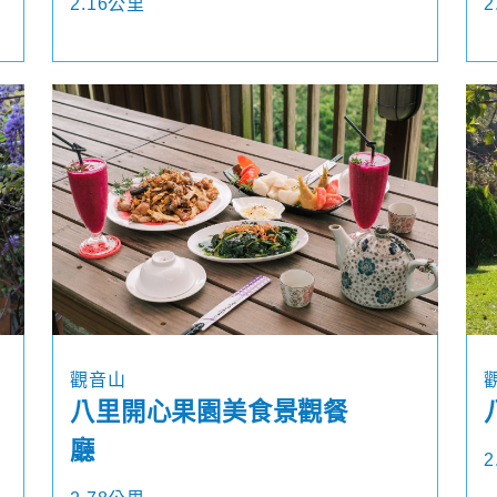
2.16公里
2
觀音山
八里開心果園美食景觀餐
廳
2