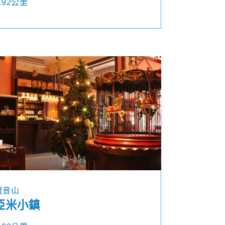
.92公里
觀音山
亞米小鎮