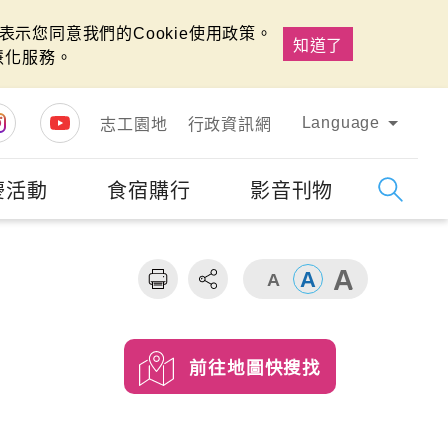
示您同意我們的Cookie使用政策。
知道了
慧化服務。
Language
志工園地
行政資訊網
慶活動
食宿購行
影音刊物
字級
大
前往地圖快搜找