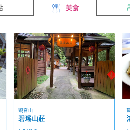
點
美食
觀音山
碧瑤山莊