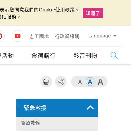
示您同意我們的Cookie使用政策。
知道了
慧化服務。
Language
志工園地
行政資訊網
慶活動
食宿購行
影音刊物
字級
大
:::
緊急救援
醫療救難