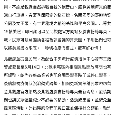
用，不論是親近自然挑戰自我的觀音山、飽覽美麗海景的雙
灣自行車道、春夏季節限定的綠石槽、名聞國際的野柳地質
公園及女王頭、有世界秘境之稱的基隆和平島公園……等共
15幀美照，即日起可以至北觀處官方網站及臉書粉絲專頁下
載，民眾可隨意變換各種視訊會議的背景圖，不用出門也可
以將美景盡收眼底，一秒切換度假模式，擁有好心情！
北觀處並提醒民眾，為配合中央流行疫情指揮中心發布三級
警戒延長至6月14日，北觀處轄區內相關景點開放時間也有
所調整，轄內各廠商業者也配合調整營業時間或停止營業，
後續將視疫情狀況滾動式調整，相關更新資訊請民眾密切留
意北觀處官方網站及北觀處臉書粉絲專頁最新消息，疫情期
間也請民眾儘量減少不必要的移動、活動或集會，並避免至
風景區活動，外出時應全程配戴口罩並保持社交距離，勤洗