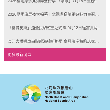
2026福爾摩沙北海岸藝術季 「潮歌」7月18日重磅登
場 榮獲東京設計金獎 限定兩大週末夜間免費入館
2026夏季旅展盛大揭幕！北觀處邀請暢遊魅力皇冠海
岸！
「富貴騎跡」邀全民騎遊皇冠海岸 9月12日從富貴角出
發 探索北海岸山海風光與在地魅力
淡江大橋通車串聯起海線新格局 皇冠海岸特約店家、
風格形塑即日起開放報名
更多最新消息
:::