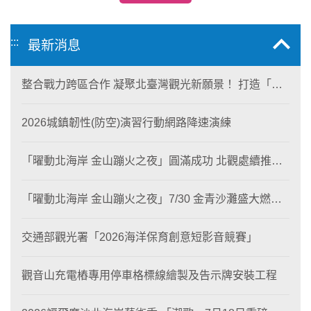
:::
最新消息
整合戰力跨區合作 凝聚北臺灣觀光新願景！ 打造「生
態與商業共生」黃金旅遊廊帶
2026城鎮韌性(防空)演習行動網路降速演練
「曜動北海岸 金山蹦火之夜」圓滿成功 北觀處續推照
片徵選與外籍青年免費體驗接軌國際四季觀光
「曜動北海岸 金山蹦火之夜」7/30 金青沙灘盛大燃
燒！
交通部觀光署「2026海洋保育創意短影音競賽」
觀音山充電樁專用停車格標線繪製及告示牌安裝工程