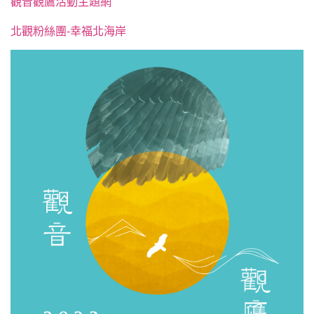
觀音觀鷹活動主題網
北觀粉絲團-幸福北海岸