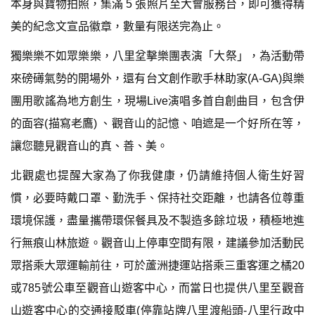
本身與寶物拍照，集滿 5 張照片至大會服務台，即可獲得精
美的紀念文宣品徽章，數量有限送完為止。
獨樂樂不如眾樂樂，八里坌擊樂團表演「大祭」，為活動帶
來磅礡氣勢的開場外，還有台文創作歌手林助家(A-GA)與樂
團用歌謠為地方創生，現場Live演唱多首自創曲目，包含伊
的面容(描寫老鷹) 、觀音山的記憶、咱遮是一个好所在等，
讓您聽見觀音山的真、善、美。
北觀處也提醒大家為了你我健康，仍請維持個人衛生好習
慣，必要時戴口罩、勤洗手、保持社交距離，也請各位尊重
環境保護，盡量攜帶環保餐具及不製造多餘垃圾，積極地進
行無痕山林旅遊。觀音山上停車空間有限，建議參加活動民
眾搭乘大眾運輸前往，可於蘆洲捷運站搭乘三重客運之橘20
或785號公車至觀音山遊客中心，而當日也提供八里至觀音
山遊客中心的交通接駁車(停靠站牌八里渡船頭-八里行政中