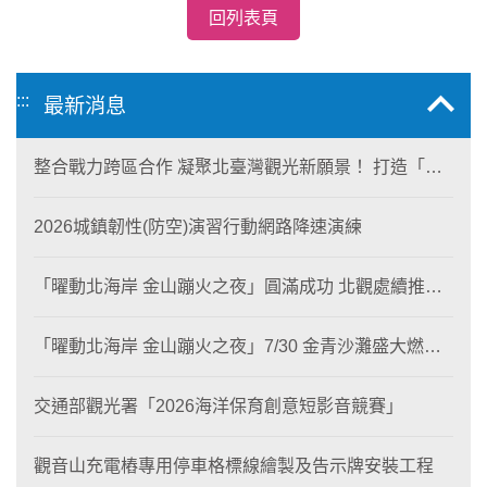
回列表頁
:::
最新消息
整合戰力跨區合作 凝聚北臺灣觀光新願景！ 打造「生
態與商業共生」黃金旅遊廊帶
2026城鎮韌性(防空)演習行動網路降速演練
「曜動北海岸 金山蹦火之夜」圓滿成功 北觀處續推照
片徵選與外籍青年免費體驗接軌國際四季觀光
「曜動北海岸 金山蹦火之夜」7/30 金青沙灘盛大燃
燒！
交通部觀光署「2026海洋保育創意短影音競賽」
觀音山充電樁專用停車格標線繪製及告示牌安裝工程