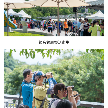
觀音觀鷹樂活市集