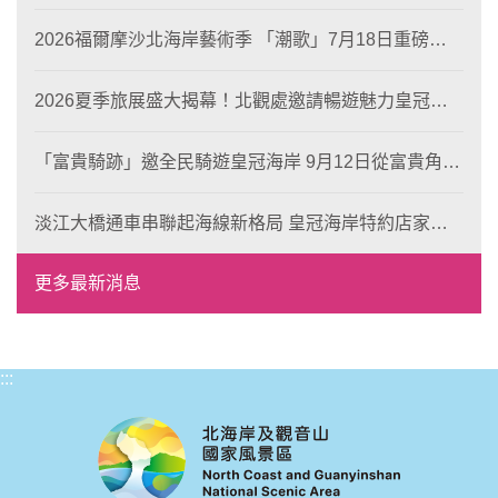
2026福爾摩沙北海岸藝術季 「潮歌」7月18日重磅登
場 榮獲東京設計金獎 限定兩大週末夜間免費入館
2026夏季旅展盛大揭幕！北觀處邀請暢遊魅力皇冠海
岸！
「富貴騎跡」邀全民騎遊皇冠海岸 9月12日從富貴角出
發 探索北海岸山海風光與在地魅力
淡江大橋通車串聯起海線新格局 皇冠海岸特約店家、
風格形塑即日起開放報名
更多最新消息
:::