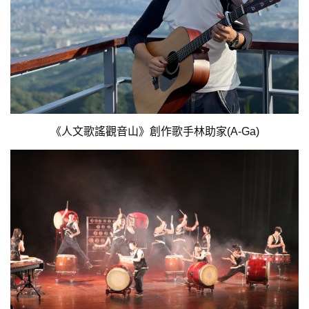
《人文歌謠觀音山》創作歌手林助家(A-Ga)