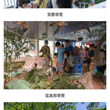
賞鷹導覽
猛禽館導覽