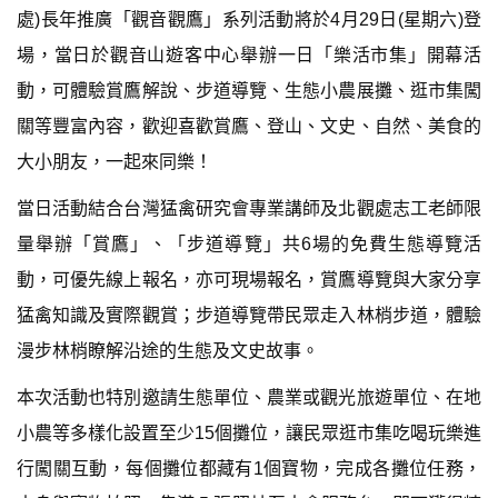
處)長年推廣「觀音觀鷹」系列活動將於4月29日(星期六)登
場，當日於觀音山遊客中心舉辦一日「樂活市集」開幕活
動，可體驗賞鷹解說、步道導覽、生態小農展攤、逛市集闖
關等豐富內容，歡迎喜歡賞鷹、登山、文史、自然、美食的
大小朋友，一起來同樂！
當日活動結合台灣猛禽研究會專業講師及北觀處志工老師限
量舉辦「賞鷹」、「步道導覽」共6場的免費生態導覽活
動，可優先線上報名，亦可現場報名，賞鷹導覽與大家分享
猛禽知識及實際觀賞；步道導覽帶民眾走入林梢步道，體驗
漫步林梢瞭解沿途的生態及文史故事。
本次活動也特別邀請生態單位、農業或觀光旅遊單位、在地
小農等多樣化設置至少15個攤位，讓民眾逛市集吃喝玩樂進
行闖關互動，每個攤位都藏有1個寶物，完成各攤位任務，