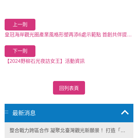
上一則
皇冠海岸觀光圈產業風格形塑再添6處示範點 首創共伴提案，商家聯手升級共榮共好
下一則
【2024野柳石光夜訪女王】活動資訊
回列表頁
:::
最新消息
整合戰力跨區合作 凝聚北臺灣觀光新願景！ 打造「生
態與商業共生」黃金旅遊廊帶