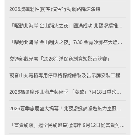
2026城鎮韌性(防空)演習行動網路降速演練
「曜動北海岸 金山蹦火之夜」圓滿成功 北觀處續推照
片徵選與外籍青年免費體驗接軌國際四季觀光
「曜動北海岸 金山蹦火之夜」7/30 金青沙灘盛大燃
燒！
交通部觀光署「2026海洋保育創意短影音競賽」
觀音山充電樁專用停車格標線繪製及告示牌安裝工程
2026福爾摩沙北海岸藝術季 「潮歌」7月18日重磅登
場 榮獲東京設計金獎 限定兩大週末夜間免費入館
2026夏季旅展盛大揭幕！北觀處邀請暢遊魅力皇冠海
岸！
「富貴騎跡」邀全民騎遊皇冠海岸 9月12日從富貴角出
發 探索北海岸山海風光與在地魅力