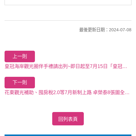
最後更新日期：2024-07-08
上一則
皇冠海岸觀光圈伴手禮請出列~即日起至7月15日「皇冠禮選GO」徵件中
下一則
花東觀光補助、囤房稅2.0等7月新制上路 卓榮泰8張圖全報你知
回列表頁