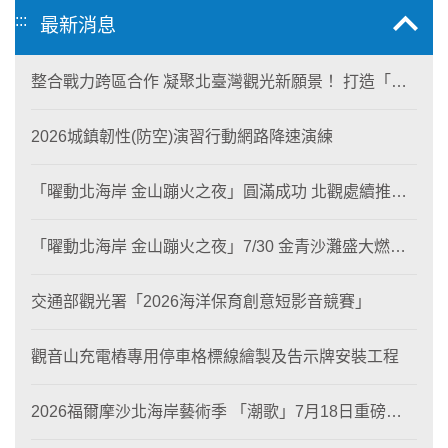
:::
最新消息
整合戰力跨區合作 凝聚北臺灣觀光新願景！ 打造「生
態與商業共生」黃金旅遊廊帶
2026城鎮韌性(防空)演習行動網路降速演練
「曜動北海岸 金山蹦火之夜」圓滿成功 北觀處續推照
片徵選與外籍青年免費體驗接軌國際四季觀光
「曜動北海岸 金山蹦火之夜」7/30 金青沙灘盛大燃
燒！
交通部觀光署「2026海洋保育創意短影音競賽」
觀音山充電樁專用停車格標線繪製及告示牌安裝工程
2026福爾摩沙北海岸藝術季 「潮歌」7月18日重磅登
場 榮獲東京設計金獎 限定兩大週末夜間免費入館