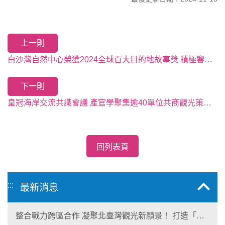
上一則
白沙灣自然中心榮獲2024全球百大目的地故事獎 積極響應美台日無障礙自由車環島活動，推動永續及無障礙旅遊！
下一則
皇冠海岸交流共識會議 產官學聚集逾40單位共商觀光策略新方向
回列表頁
:::
最新消息
整合戰力跨區合作 凝聚北臺灣觀光新願景！ 打造「生