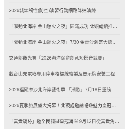
態與商業共生」黃金旅遊廊帶
2026城鎮韌性(防空)演習行動網路降速演練
「曜動北海岸 金山蹦火之夜」圓滿成功 北觀處續推照
片徵選與外籍青年免費體驗接軌國際四季觀光
「曜動北海岸 金山蹦火之夜」7/30 金青沙灘盛大燃
燒！
交通部觀光署「2026海洋保育創意短影音競賽」
觀音山充電樁專用停車格標線繪製及告示牌安裝工程
2026福爾摩沙北海岸藝術季 「潮歌」7月18日重磅登
場 榮獲東京設計金獎 限定兩大週末夜間免費入館
2026夏季旅展盛大揭幕！北觀處邀請暢遊魅力皇冠海
岸！
「富貴騎跡」邀全民騎遊皇冠海岸 9月12日從富貴角出
發 探索北海岸山海風光與在地魅力