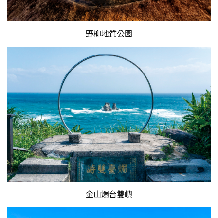
野柳地質公園
金山燭台雙嶼