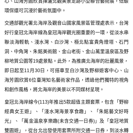
心、山海芳園欣賞揮灑北觀美景足跡小型聯合藝術展，低碳
環保還可沉浸於藝術氛圍中。
交通部觀光署北海岸及觀音山國家風景區管理處表示，台灣
好行皇冠北海岸線為皇冠海岸觀光圈重要的一環，從淡水串
聯淡海輕軌、淺水灣、白沙灣、極北點富貴角燈塔、石門
洞、中角灣、朱銘美術館、金山老街、金山萬里溫泉區及野
柳地質公園等19處景點。此外，為推廣北海岸的壯麗風景，
即日起至11月30日，可搭車至白沙灣及野柳遊客中心、山
海芳園欣賞6位臺灣知名藝術家作品，透過他們獨特的視角
和創作風格，將北海岸的美景以不同媒材呈現。
皇冠北海岸線今(113)年推出5款超值主題套票，包含「野柳
經典女王遊」、「淺水灣海景享食趣」、「朱銘藝文好時
光」、「萬金溫泉享樂趣(未含交通一日券)」及「皇冠地質
雙園遊」，從台北出發使用套票所附交通一日券，到淡水轉