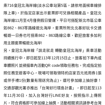
乘716皇冠北海岸線(淡水公車站第5區，請依地面候車線排
隊上車)，於指定店家出示套票即可兌換相關產品。皇冠北
海岸線11月至4月僅例假日營運，平日可搭配新北市區公車
如862、863等路線遊北海岸，套票所附北北基好玩卡交通
暢遊一日券也可搭乘862、863路線公車，歡迎旅客多加利
用主題套票暢遊北海岸!
另，皇冠北海岸線「說走就走 轉動皇冠北海岸」乘車活動
持續進行中，即日起至113年12月15日止，旅客拍下車內或
車體照片並掃描車內活動QR code領取任務包，完成指定拍
照任務至遊客中心，現場可領取領特約店家百元抵用券1張
或伴手禮1份(數量有限送完為止)，還可參加線上抽好康！
交通部觀光署亦推出「台灣好行環島計畫」，即日起至113
年11月30日，加入台灣好行LINE好友，按照指示上傳照
片，符合資格即可參加線上抽獎，活動相關資訊請參考台灣