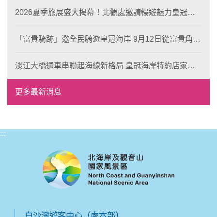
2026夏季旅展盛大揭幕！北觀處邀請暢遊魅力皇冠海
岸！
「富貴騎跡」邀全民騎遊皇冠海岸 9月12日從富貴角出
發 探索北海岸山海風光與在地魅力
淡江大橋通車串聯起海線新格局 皇冠海岸特約店家、
風格形塑即日起開放報名
更多最新消息
:::
白沙灣遊客中心（處本部）