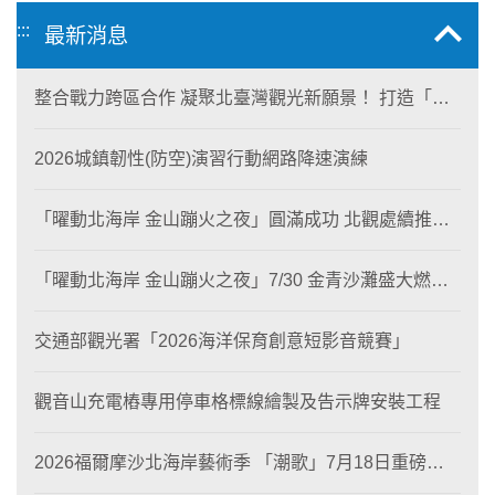
:::
最新消息
整合戰力跨區合作 凝聚北臺灣觀光新願景！ 打造「生
態與商業共生」黃金旅遊廊帶
2026城鎮韌性(防空)演習行動網路降速演練
「曜動北海岸 金山蹦火之夜」圓滿成功 北觀處續推照
片徵選與外籍青年免費體驗接軌國際四季觀光
「曜動北海岸 金山蹦火之夜」7/30 金青沙灘盛大燃
燒！
交通部觀光署「2026海洋保育創意短影音競賽」
觀音山充電樁專用停車格標線繪製及告示牌安裝工程
2026福爾摩沙北海岸藝術季 「潮歌」7月18日重磅登
場 榮獲東京設計金獎 限定兩大週末夜間免費入館