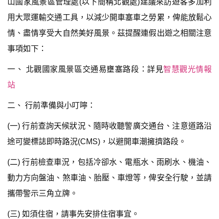
山國家風景區管理處(以下簡稱北觀處)建議來訪遊客多加利
用大眾運輸交通工具，以減少開車塞車之勞累，俾能放鬆心
情、盡情享受大自然美好風景。茲提醒連假出遊之相關注意
事項如下：
一、 北觀國家風景區交通易壅塞路段：詳見
智慧觀光情報
站
二、 行前準備與小叮嚀：
(一) 行前查詢天候狀況、隨時收聽警廣交通台、注意道路沿
途可變標誌即時路況(CMS)，以避開車潮擁擠路段。
(二) 行前檢查車況，包括冷卻水、電瓶水、雨刷水、機油、
動力方向盤油、煞車油、胎壓、車燈等，俾安全行駛，並請
攜帶警示三角立牌。
(三) 如須住宿，請事先安排住宿事宜。