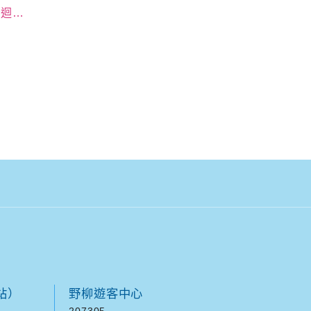
活動
站）
野柳遊客中心
207305