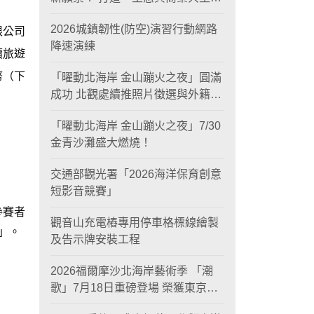
黃金旅遊廊帶
2026城鎮韌性(防空)演習行動網路
限公司
降速演練
續旅遊
幣（下
「曜動北海岸 金山蹦火之夜」圓滿
成功 北觀處續推照片徵選與外籍青
年免費體驗接軌國際四季觀光
「曜動北海岸 金山蹦火之夜」7/30
金青沙灘盛大燃燒！
交通部觀光署「2026海洋保育創意
短影音競賽」
參賽者
觀音山充電樁專用停車格標線繪製
」。
及告示牌安裝工程
2026福爾摩沙北海岸藝術季 「潮
歌」7月18日重磅登場 榮獲東京設
計金獎 限定兩大週末夜間免費入館