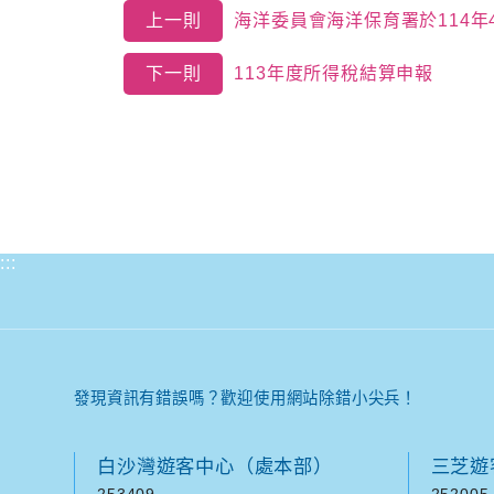
上一則
海洋委員會海洋保育署於114年4
下一則
113年度所得稅結算申報
:::
發現資訊有錯誤嗎？歡迎使用網站除錯小尖兵！
白沙灣遊客中心（處本部）
三芝遊
253409
252005