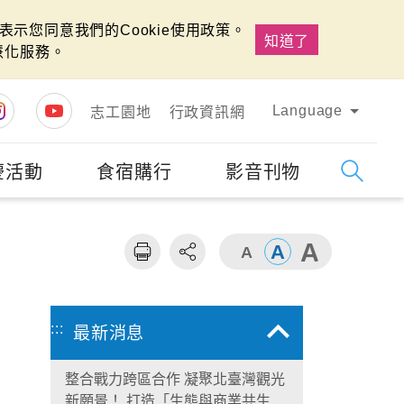
示您同意我們的Cookie使用政策。
知道了
慧化服務。
Language
志工園地
行政資訊網
慶活動
食宿購行
影音刊物
字級
大
:::
最新消息
整合戰力跨區合作 凝聚北臺灣觀光
新願景！ 打造「生態與商業共生」