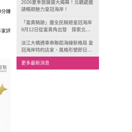
2026夏季旅展盛大揭幕！北觀處邀
請暢遊魅力皇冠海岸！
3分鐘
「富貴騎跡」邀全民騎遊皇冠海岸
9月12日從富貴角出發 探索北海
專家評
岸山海風光與在地魅力
淡江大橋通車串聯起海線新格局 皇
冠海岸特約店家、風格形塑即日起
開放報名
更多最新消息