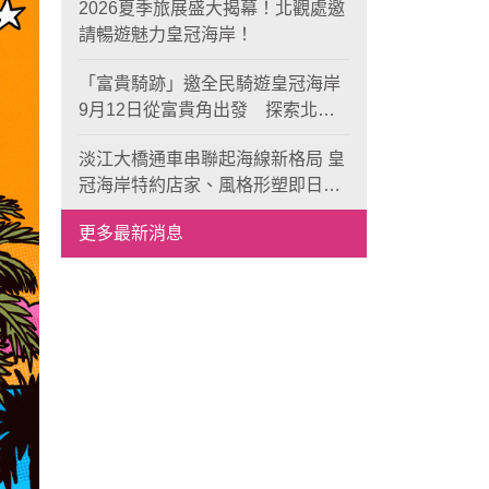
2026夏季旅展盛大揭幕！北觀處邀
請暢遊魅力皇冠海岸！
「富貴騎跡」邀全民騎遊皇冠海岸
9月12日從富貴角出發 探索北海
岸山海風光與在地魅力
淡江大橋通車串聯起海線新格局 皇
冠海岸特約店家、風格形塑即日起
開放報名
更多最新消息