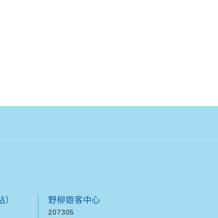
站）
野柳遊客中心
207305