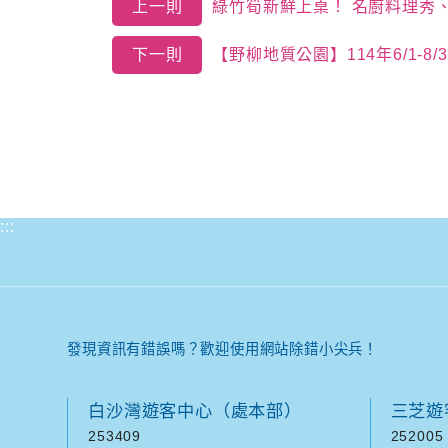
上一則
綠竹筍新鮮上桌！ 名廚料理秀
下一則
【野柳地質公園】114年6/1-8
:::
發現資訊有錯誤嗎？歡迎使用網站除錯小尖兵！
白沙灣遊客中心（處本部）
三芝遊
253409
252005