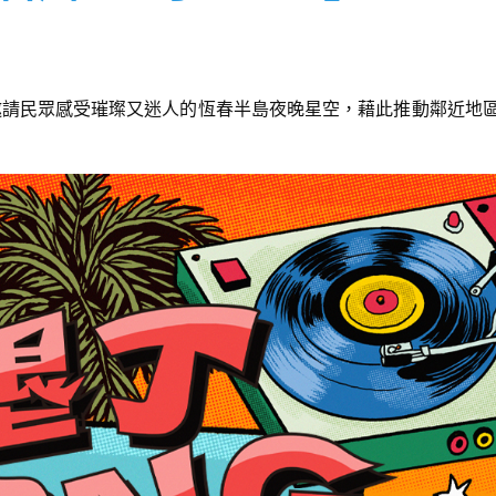
邀請民眾感受璀璨又迷人的恆春半島夜晚星空，藉此推動鄰近地