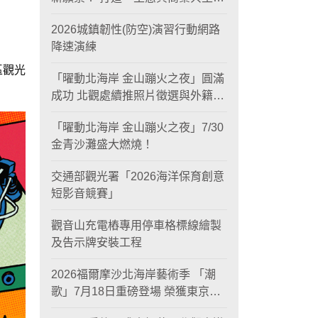
黃金旅遊廊帶
2026城鎮韌性(防空)演習行動網路
降速演練
區觀光
「曜動北海岸 金山蹦火之夜」圓滿
成功 北觀處續推照片徵選與外籍青
年免費體驗接軌國際四季觀光
「曜動北海岸 金山蹦火之夜」7/30
金青沙灘盛大燃燒！
交通部觀光署「2026海洋保育創意
短影音競賽」
觀音山充電樁專用停車格標線繪製
及告示牌安裝工程
2026福爾摩沙北海岸藝術季 「潮
歌」7月18日重磅登場 榮獲東京設
計金獎 限定兩大週末夜間免費入館