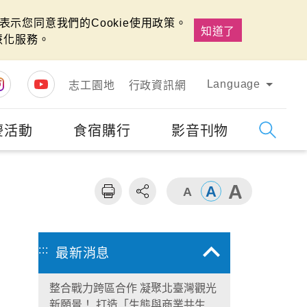
示您同意我們的Cookie使用政策。
知道了
慧化服務。
Language
志工園地
行政資訊網
慶活動
食宿購行
影音刊物
字級
大
:::
最新消息
整合戰力跨區合作 凝聚北臺灣觀光
新願景！ 打造「生態與商業共生」