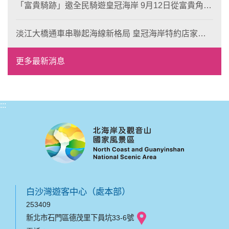
「富貴騎跡」邀全民騎遊皇冠海岸 9月12日從富貴角出
發 探索北海岸山海風光與在地魅力
淡江大橋通車串聯起海線新格局 皇冠海岸特約店家、
風格形塑即日起開放報名
更多最新消息
:::
白沙灣遊客中心（處本部）
253409
新北市石門區德茂里下員坑33-6號