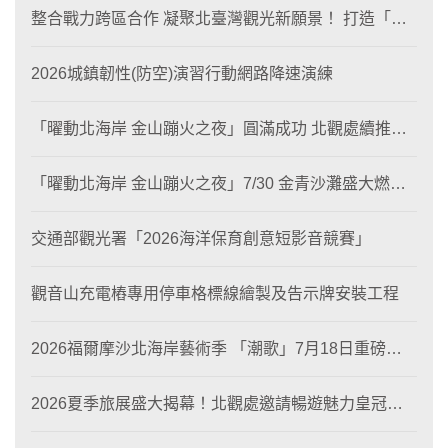
整合戰力跨區合作 凝聚北臺灣觀光新願景！ 打造「生
態與商業共生」黃金旅遊廊帶
2026城鎮韌性(防空)演習行動網路降速演練
「曜動北海岸 金山蹦火之夜」圓滿成功 北觀處續推照
片徵選與外籍青年免費體驗接軌國際四季觀光
「曜動北海岸 金山蹦火之夜」7/30 金青沙灘盛大燃
燒！
交通部觀光署「2026海洋保育創意短影音競賽」
觀音山充電樁專用停車格標線繪製及告示牌安裝工程
2026福爾摩沙北海岸藝術季 「潮歌」7月18日重磅登
場 榮獲東京設計金獎 限定兩大週末夜間免費入館
2026夏季旅展盛大揭幕！北觀處邀請暢遊魅力皇冠海
岸！