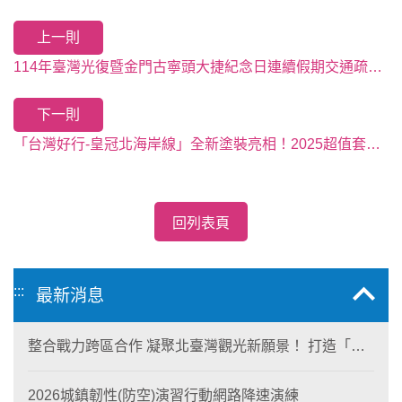
上一則
114年臺灣光復暨金門古寧頭大捷紀念日連續假期交通疏運宣導
下一則
「台灣好行-皇冠北海岸線」全新塗裝亮相！2025超值套票開賣，9月底前購票享限時9折優惠
回列表頁
:::
最新消息
整合戰力跨區合作 凝聚北臺灣觀光新願景！ 打造「生
態與商業共生」黃金旅遊廊帶
2026城鎮韌性(防空)演習行動網路降速演練