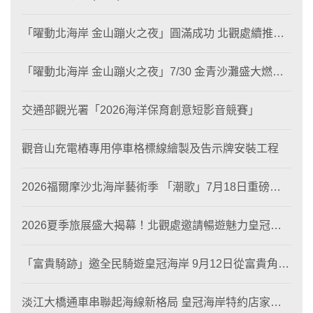
「曜動北海岸 金山蹦火之夜」圓滿成功 北觀處續推照
片徵選與外籍青年免費體驗接軌國際四季觀光
「曜動北海岸 金山蹦火之夜」7/30 金青沙灘盛大燃
燒！
交通部觀光署「2026海洋保育創意短影音競賽」
觀音山充電樁專用停車格標線繪製及告示牌安裝工程
2026福爾摩沙北海岸藝術季 「潮歌」7月18日重磅登
場 榮獲東京設計金獎 限定兩大週末夜間免費入館
2026夏季旅展盛大揭幕！北觀處邀請暢遊魅力皇冠海
岸！
「富貴騎跡」邀全民騎遊皇冠海岸 9月12日從富貴角出
發 探索北海岸山海風光與在地魅力
淡江大橋通車串聯起海線新格局 皇冠海岸特約店家、