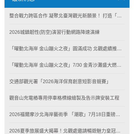
整合戰力跨區合作 凝聚北臺灣觀光新願景！ 打造「生
態與商業共生」黃金旅遊廊帶
2026城鎮韌性(防空)演習行動網路降速演練
「曜動北海岸 金山蹦火之夜」圓滿成功 北觀處續推照
片徵選與外籍青年免費體驗接軌國際四季觀光
「曜動北海岸 金山蹦火之夜」7/30 金青沙灘盛大燃
燒！
交通部觀光署「2026海洋保育創意短影音競賽」
觀音山充電樁專用停車格標線繪製及告示牌安裝工程
2026福爾摩沙北海岸藝術季 「潮歌」7月18日重磅登
場 榮獲東京設計金獎 限定兩大週末夜間免費入館
2026夏季旅展盛大揭幕！北觀處邀請暢遊魅力皇冠海