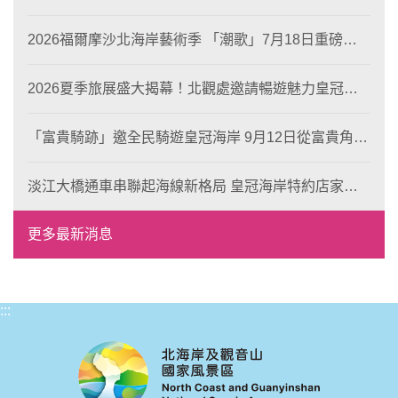
2026福爾摩沙北海岸藝術季 「潮歌」7月18日重磅登
場 榮獲東京設計金獎 限定兩大週末夜間免費入館
2026夏季旅展盛大揭幕！北觀處邀請暢遊魅力皇冠海
岸！
「富貴騎跡」邀全民騎遊皇冠海岸 9月12日從富貴角出
發 探索北海岸山海風光與在地魅力
淡江大橋通車串聯起海線新格局 皇冠海岸特約店家、
風格形塑即日起開放報名
更多最新消息
:::