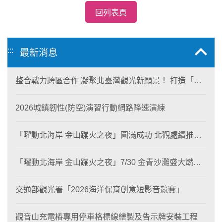
回列表頁
:::
最新消息
整合戰力跨區合作 凝聚北臺灣觀光新願景！ 打造「生
態與商業共生」黃金旅遊廊帶
2026城鎮韌性(防空)演習行動網路降速演練
「曜動北海岸 金山蹦火之夜」圓滿成功 北觀處續推照
片徵選與外籍青年免費體驗接軌國際四季觀光
「曜動北海岸 金山蹦火之夜」7/30 金青沙灘盛大燃
燒！
交通部觀光署「2026海洋保育創意短影音競賽」
觀音山充電樁專用停車格標線繪製及告示牌安裝工程