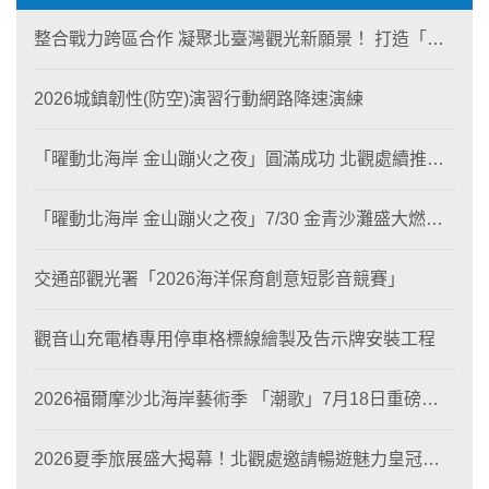
整合戰力跨區合作 凝聚北臺灣觀光新願景！ 打造「生
態與商業共生」黃金旅遊廊帶
2026城鎮韌性(防空)演習行動網路降速演練
「曜動北海岸 金山蹦火之夜」圓滿成功 北觀處續推照
片徵選與外籍青年免費體驗接軌國際四季觀光
「曜動北海岸 金山蹦火之夜」7/30 金青沙灘盛大燃
燒！
交通部觀光署「2026海洋保育創意短影音競賽」
觀音山充電樁專用停車格標線繪製及告示牌安裝工程
2026福爾摩沙北海岸藝術季 「潮歌」7月18日重磅登
場 榮獲東京設計金獎 限定兩大週末夜間免費入館
2026夏季旅展盛大揭幕！北觀處邀請暢遊魅力皇冠海
岸！