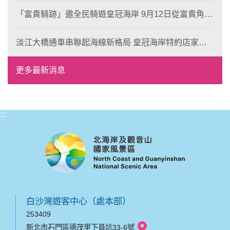
「富貴騎跡」邀全民騎遊皇冠海岸 9月12日從富貴角出
發 探索北海岸山海風光與在地魅力
淡江大橋通車串聯起海線新格局 皇冠海岸特約店家、
風格形塑即日起開放報名
更多最新消息
:::
白沙灣遊客中心（處本部）
253409
新北市石門區德茂里下員坑33-6號