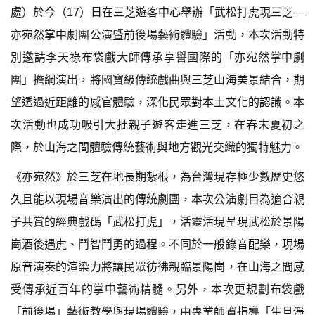
處）於今（17）日在三芝遊客中心舉辦「武松打虎現三芝—
亦宛然掌中劇團公演暨前後場藝術體驗」活動，本次活動特
別邀請李天祿布袋戲大師傳承享譽國際的「亦宛然掌中劇
團」擔綱演出，將國寶級傳統戲曲與三芝山海美景結合，期
望透過近距離的感官體驗，深化民眾對本土文化的認識。本
次活動也成功吸引大批親子遊客走進三芝，在春末夏初之
際，於山海之間體驗傳統藝術與地方觀光交織的獨特魅力。
《亦宛然》於三芝在地長期紮根，為台灣現存極少數歷史悠
久且能以現場音樂演出的傳統劇團，本次公演劇目為適合親
子共賞的經典戲碼「武松打虎」，活靈活現呈現武松於景陽
崗酒後遇虎、鬥智鬥勇的過程。不同於一般錄音配樂，現場
原音演奏的渲染力將讓民眾彷彿親臨景陽崗，在山海之間感
受傳承近百年的掌中藝術精髓。另外，本次更規劃布袋戲
「前後場」藝術教學與現場體驗，由專業師資指導「生旦淨