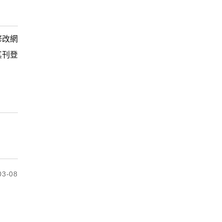
修改網
其刊登
3-08