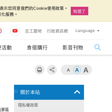
示您同意我們的Cookie使用政策。
知道了
慧化服務。
Language
志工園地
行政資訊網
慶活動
食宿購行
影音刊物
字級
大
:::
關於本站
隱私權政策
風景區