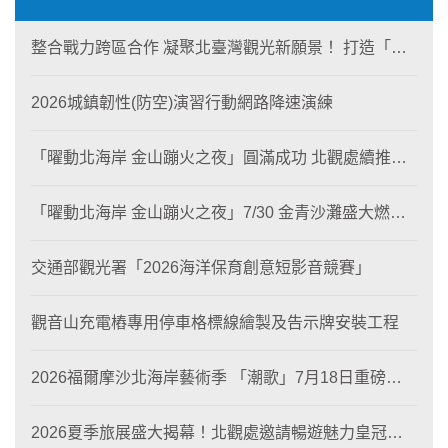
整合戰力跨區合作 凝聚北臺灣觀光新願景！ 打造「生
態與商業共生」黃金旅遊廊帶
2026城鎮韌性(防空)演習行動網路降速演練
「曜動北海岸 金山蹦火之夜」圓滿成功 北觀處續推照
片徵選與外籍青年免費體驗接軌國際四季觀光
「曜動北海岸 金山蹦火之夜」7/30 金青沙灘盛大燃
燒！
交通部觀光署「2026海洋保育創意短影音競賽」
觀音山充電樁專用停車格標線繪製及告示牌安裝工程
2026福爾摩沙北海岸藝術季 「潮歌」7月18日重磅登
場 榮獲東京設計金獎 限定兩大週末夜間免費入館
2026夏季旅展盛大揭幕！北觀處邀請暢遊魅力皇冠海