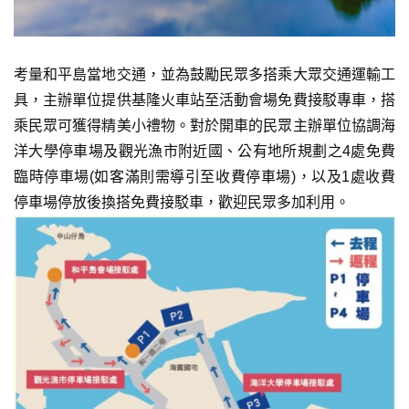
考量和平島當地交通，並為鼓勵民眾多搭乘大眾交通運輸工
具，主辦單位提供基隆火車站至活動會場免費接駁專車，搭
乘民眾可獲得精美小禮物。對於開車的民眾主辦單位協調海
洋大學停車場及觀光漁市附近國、公有地所規劃之4處免費
臨時停車場(如客滿則需導引至收費停車場)，以及1處收費
停車場停放後換搭免費接駁車，歡迎民眾多加利用。