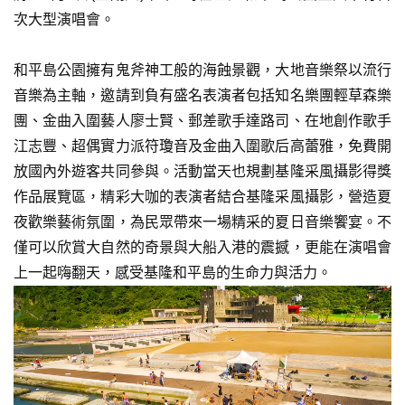
次大型演唱會。
和平島公園擁有鬼斧神工般的海蝕景觀，大地音樂祭以流行
音樂為主軸，邀請到負有盛名表演者包括知名樂團輕草森樂
團、金曲入圍藝人廖士賢、郵差歌手達路司、在地創作歌手
江志豐、超偶實力派符瓊音及金曲入圍歌后高蕾雅，免費開
放國內外遊客共同參與。活動當天也規劃基隆采風攝影得獎
作品展覽區，精彩大咖的表演者結合基隆采風攝影，營造夏
夜歡樂藝術氛圍，為民眾帶來一場精采的夏日音樂饗宴。不
僅可以欣賞大自然的奇景與大船入港的震撼，更能在演唱會
上一起嗨翻天，感受基隆和平島的生命力與活力。