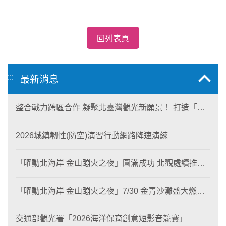
回列表頁
:::
最新消息
整合戰力跨區合作 凝聚北臺灣觀光新願景！ 打造「生
態與商業共生」黃金旅遊廊帶
2026城鎮韌性(防空)演習行動網路降速演練
「曜動北海岸 金山蹦火之夜」圓滿成功 北觀處續推照
片徵選與外籍青年免費體驗接軌國際四季觀光
「曜動北海岸 金山蹦火之夜」7/30 金青沙灘盛大燃
燒！
交通部觀光署「2026海洋保育創意短影音競賽」