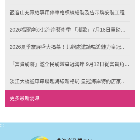
觀音山充電樁專用停車格標線繪製及告示牌安裝工程
2026福爾摩沙北海岸藝術季 「潮歌」7月18日重磅登
場 榮獲東京設計金獎 限定兩大週末夜間免費入館
2026夏季旅展盛大揭幕！北觀處邀請暢遊魅力皇冠海
岸！
「富貴騎跡」邀全民騎遊皇冠海岸 9月12日從富貴角出
發 探索北海岸山海風光與在地魅力
淡江大橋通車串聯起海線新格局 皇冠海岸特約店家、
風格形塑即日起開放報名
更多最新消息
:::