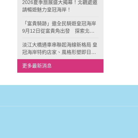
2026夏季旅展盛大揭幕！北觀處邀
請暢遊魅力皇冠海岸！
「富貴騎跡」邀全民騎遊皇冠海岸
9月12日從富貴角出發 探索北海
岸山海風光與在地魅力
淡江大橋通車串聯起海線新格局 皇
冠海岸特約店家、風格形塑即日起
開放報名
更多最新消息