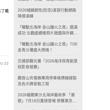
黃金旅遊廊帶
2026城鎮韌性(防空)演習行動網路
忘了戴
降速演練
「曜動北海岸 金山蹦火之夜」圓滿
成功 北觀處續推照片徵選與外籍青
年免費體驗接軌國際四季觀光
「曜動北海岸 金山蹦火之夜」7/30
金青沙灘盛大燃燒！
交通部觀光署「2026海洋保育創意
1-22
短影音競賽」
觀音山充電樁專用停車格標線繪製
及告示牌安裝工程
2026福爾摩沙北海岸藝術季 「潮
歌」7月18日重磅登場 榮獲東京設
計金獎 限定兩大週末夜間免費入館