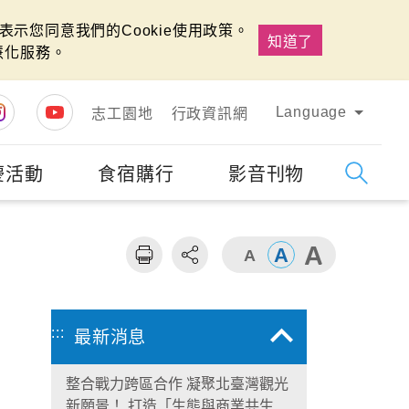
示您同意我們的Cookie使用政策。
知道了
慧化服務。
Language
志工園地
行政資訊網
慶活動
食宿購行
影音刊物
字級
大
:::
最新消息
整合戰力跨區合作 凝聚北臺灣觀光
新願景！ 打造「生態與商業共生」