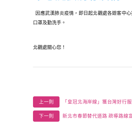
因應武漢肺炎疫情，即日起北觀處各遊客中心
口罩及勤洗手。
北觀處關心您！
上一則
「皇冠北海岸線」獲台灣好行服
下一則
新北市春節替代道路 疏導路線