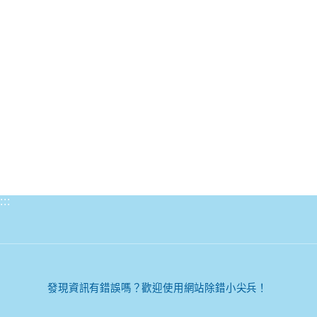
:::
發現資訊有錯誤嗎？歡迎使用網站除錯小尖兵！