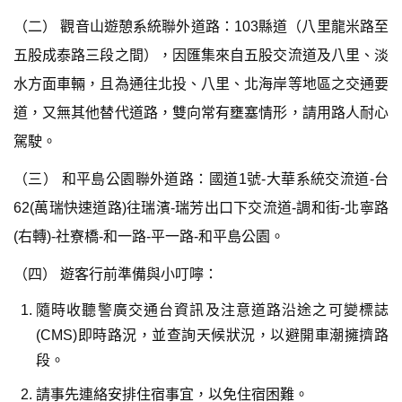
（二） 觀音山遊憩系統聯外道路：103縣道（八里龍米路至
五股成泰路三段之間），因匯集來自五股交流道及八里、淡
水方面車輛，且為通往北投、八里、北海岸等地區之交通要
道，又無其他替代道路，雙向常有壅塞情形，請用路人耐心
駕駛。
（三） 和平島公園聯外道路：國道1號-大華系統交流道-台
62(萬瑞快速道路)往瑞濱-瑞芳出口下交流道-調和街-北寧路
(右轉)-社寮橋-和一路-平一路-和平島公園。
（四） 遊客行前準備與小叮嚀：
隨時收聽警廣交通台資訊及注意道路沿途之可變標誌
(CMS)即時路況，並查詢天候狀況，以避開車潮擁擠路
段。
請事先連絡安排住宿事宜，以免住宿困難。