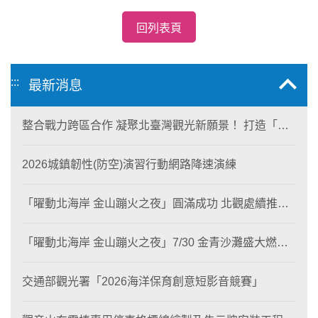
回列表頁
:::
最新消息
整合戰力跨區合作 凝聚北臺灣觀光新願景！ 打造「生
態與商業共生」黃金旅遊廊帶
2026城鎮韌性(防空)演習行動網路降速演練
「曜動北海岸 金山蹦火之夜」圓滿成功 北觀處續推照
片徵選與外籍青年免費體驗接軌國際四季觀光
「曜動北海岸 金山蹦火之夜」7/30 金青沙灘盛大燃
燒！
交通部觀光署「2026海洋保育創意短影音競賽」