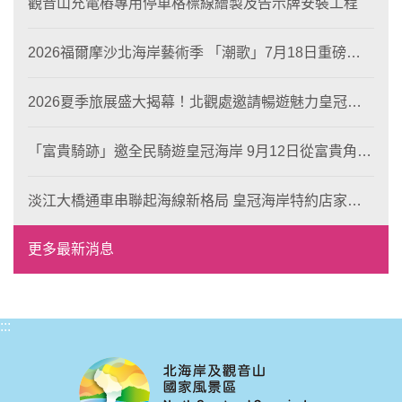
觀音山充電樁專用停車格標線繪製及告示牌安裝工程
2026福爾摩沙北海岸藝術季 「潮歌」7月18日重磅登
場 榮獲東京設計金獎 限定兩大週末夜間免費入館
2026夏季旅展盛大揭幕！北觀處邀請暢遊魅力皇冠海
岸！
「富貴騎跡」邀全民騎遊皇冠海岸 9月12日從富貴角出
發 探索北海岸山海風光與在地魅力
淡江大橋通車串聯起海線新格局 皇冠海岸特約店家、
風格形塑即日起開放報名
更多最新消息
:::