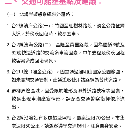
二、 交通可能壅塞點及建議：
（一） 北海岸遊憩系統聯外道路：
台2線濱海公路(一)：竹圍至紅樹林路段、淡金公路登輝
大道，於傍晚回程時，較易塞車。
台2線濱海公路(二)：基隆至萬里路段，因為國道3號及
62號快速道路的交流道車流因素，中午去程及傍晚回程
較容易造成回堵現象。
台2甲線（陽金公路），因需通過陽明山國家公園範圍，
如未實施交通管制，建議遊客使用該路線為替代道路。
野柳周邊區域，因受限於地形及聯外道路狹窄等因素，
較易出現車潮壅塞情形，請配合交通警察指揮依序進
出。
台2線沿途設有多處超速照相，最高速限70公里，市集
處速限50公里，請遊客遵守交通規則，注意自身安全。