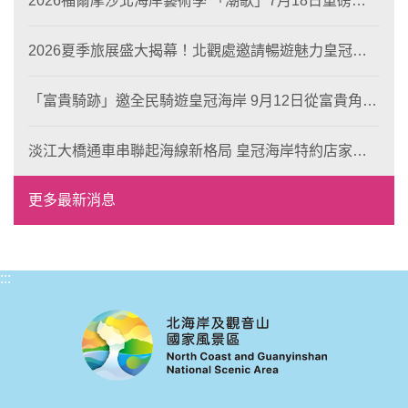
2026福爾摩沙北海岸藝術季 「潮歌」7月18日重磅登
場 榮獲東京設計金獎 限定兩大週末夜間免費入館
2026夏季旅展盛大揭幕！北觀處邀請暢遊魅力皇冠海
岸！
「富貴騎跡」邀全民騎遊皇冠海岸 9月12日從富貴角出
發 探索北海岸山海風光與在地魅力
淡江大橋通車串聯起海線新格局 皇冠海岸特約店家、
風格形塑即日起開放報名
更多最新消息
:::