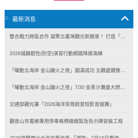
:::
最新消息
整合戰力跨區合作 凝聚北臺灣觀光新願景！ 打造「生
態與商業共生」黃金旅遊廊帶
2026城鎮韌性(防空)演習行動網路降速演練
「曜動北海岸 金山蹦火之夜」圓滿成功 北觀處續推照
片徵選與外籍青年免費體驗接軌國際四季觀光
「曜動北海岸 金山蹦火之夜」7/30 金青沙灘盛大燃
燒！
交通部觀光署「2026海洋保育創意短影音競賽」
觀音山充電樁專用停車格標線繪製及告示牌安裝工程