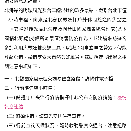
始安排旅遊計畫。
北海岸的明媚風光及台二線沿途的眾多景點，距離台北市僅
1 小時車程，向來是北部民眾選擇戶外休閒旅遊的焦點之
一。交通部觀光局北海岸及觀音山國家風景區管理處(以下
簡稱北觀處)持續所轄景區消毒防疫作為，並建議來訪遊客
多加利用大眾運輸交通工具，以減少開車塞車之勞累，俾能
放鬆心情、盡情享受大自然美好風景。茲提醒連假出遊之相
關注意事項如下：
一、 北觀國家風景區交通易壅塞路段：詳附件電子檔
二、 行前準備與小叮嚀：
(一) 請遵守中央流行疫情指揮中心公布之防疫措施，
疫情
訊息連結
(二) 如須住宿，請事先安排住宿事宜。
(三) 行前查詢天候狀況、隨時收聽警廣交通台、注意道路