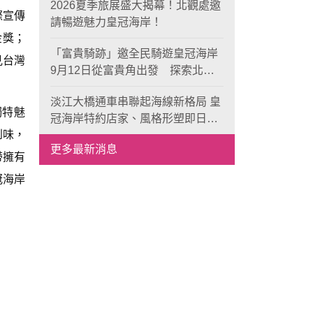
2026夏季旅展盛大揭幕！北觀處邀
際宣傳
請暢遊魅力皇冠海岸！
金獎；
「富貴騎跡」邀全民騎遊皇冠海岸
見台灣
9月12日從富貴角出發 探索北海
岸山海風光與在地魅力
淡江大橋通車串聯起海線新格局 皇
獨特魅
冠海岸特約店家、風格形塑即日起
到味，
開放報名
更多最新消息
帶擁有
冠海岸