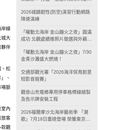
黃金旅遊廊帶
2026城鎮韌性(防空)演習行動網路
降速演練
海岸線
「曜動北海岸 金山蹦火之夜」圓滿
大城大
成功 北觀處續推照片徵選與外籍青
年免費體驗接軌國際四季觀光
圈夥伴
「曜動北海岸 金山蹦火之夜」7/30
金青沙灘盛大燃燒！
園、松
交通部觀光署「2026海洋保育創意
享」、
短影音競賽」
市場脈
觀音山充電樁專用停車格標線繪製
及告示牌安裝工程
是室內
2026福爾摩沙北海岸藝術季 「潮
國旅客
歌」7月18日重磅登場 榮獲東京設
計金獎 限定兩大週末夜間免費入館
多款觀