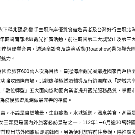
(下稱北觀處)攜手皇冠海岸優質食宿遊業者及台灣好行皇冠北
2023年韓國南部地區觀光推廣活動，前往韓國第二大城釜山及第三
線優質套票，透過商談會及路演活動(Roadshow)帶領觀光
際魅力。
台國際旅客600萬人次為目標，皇冠海岸觀光圈鄰近國家門戶桃
成功強攻國際市場，北觀處積極透過輔導及行銷團隊以「跨域共
及「數位轉型」五大面向協助圈內業者提升觀光服務品質，掌握
為疫後旅遊風潮做最完善的準備。
豐富，不論是自然地景，生態旅遊，水域遊憩，溫泉美食，甚至
王頭更是國內外旅客必訪景點之一，112年1－6月逾30萬韓
年首度出訪外國旅展即選韓國，另為便利旅客前往參觀，除推廣