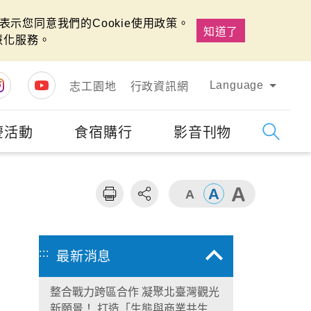
示您同意我們的Cookie使用政策。
知道了
慧化服務。
Language
志工園地
行政資訊網
慶活動
食宿購行
影音刊物
字級
大
:::
最新消息
整合戰力跨區合作 凝聚北臺灣觀光
新願景！ 打造「生態與商業共生」