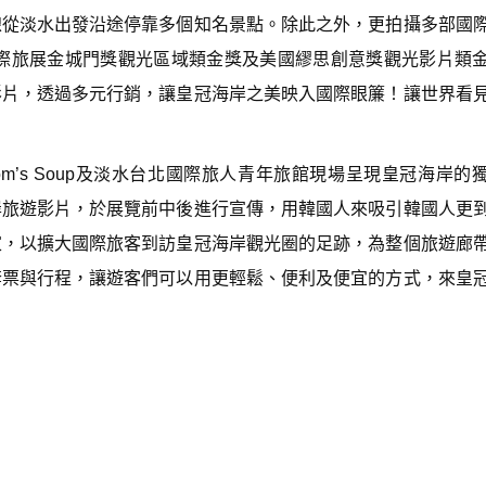
線從淡水出發沿途停靠多個知名景點。除此之外，更拍攝多部國
國際旅展金城門獎觀光區域類金獎及美國繆思創意獎觀光影片類
影片，透過多元行銷，讓皇冠海岸之美映入國際眼簾！讓世界看
’s Soup及淡水台北國際旅人青年旅館現場呈現皇冠海岸的
岸旅遊影片，於展覽前中後進行宣傳，用韓國人來吸引韓國人更
家，以擴大國際旅客到訪皇冠海岸觀光圈的足跡，為整個旅遊廊
套票與行程，讓遊客們可以用更輕鬆、便利及便宜的方式，來皇